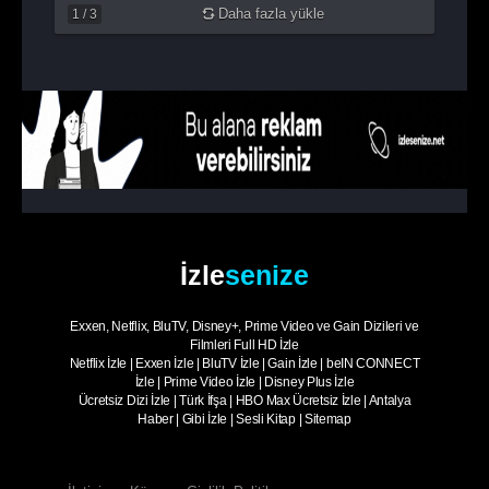
Daha fazla yükle
1
/
3
İzle
senize
Exxen, Netflix, BluTV, Disney+, Prime Video ve Gain Dizileri ve
Filmleri Full HD İzle
Netflix İzle
|
Exxen İzle
|
BluTV İzle
|
Gain İzle
|
beIN CONNECT
İzle
|
Prime Video İzle
|
Disney Plus İzle
Ücretsiz Dizi İzle
|
Türk İfşa
|
HBO Max Ücretsiz İzle
|
Antalya
Haber
|
Gibi İzle
|
Sesli Kitap
|
Sitemap