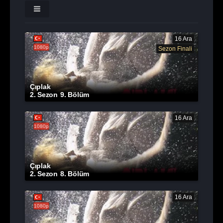
16 Ara
1080p
Sezon Finali
Çıplak
2. Sezon
9. Bölüm
16 Ara
1080p
Çıplak
2. Sezon
8. Bölüm
16 Ara
1080p