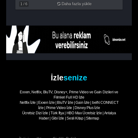
Daha fazla yükle
1
/
6
İzle
senize
Exxen, Netflix, BluTV, Disney+, Prime Video ve Gain Dizileri ve
Filmleri Full HD İzle
Netflix İzle
|
Exxen İzle
|
BluTV İzle
|
Gain İzle
|
beIN CONNECT
İzle
|
Prime Video İzle
|
Disney Plus İzle
Ücretsiz Dizi İzle
|
Türk İfşa
|
HBO Max Ücretsiz İzle
|
Antalya
Haber
|
Gibi İzle
|
Sesli Kitap
|
Sitemap