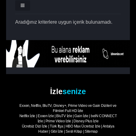
Aradığınız kriterlere uygun içerik bulunamadı.
İzle
senize
Exxen, Netflix, BluTV, Disney+, Prime Video ve Gain Dizileri ve
Filmleri Full HD İzle
Netflix İzle
|
Exxen İzle
|
BluTV İzle
|
Gain İzle
|
beIN CONNECT
İzle
|
Prime Video İzle
|
Disney Plus İzle
Ücretsiz Dizi İzle
|
Türk İfşa
|
HBO Max Ücretsiz İzle
|
Antalya
Haber
|
Gibi İzle
|
Sesli Kitap
|
Sitemap