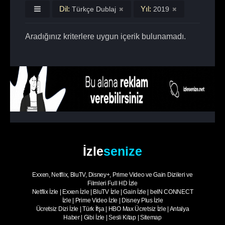
Dil:
Yıl:
Türkçe Dublaj
2019
Aradığınız kriterlere uygun içerik bulunamadı.
İzle
senize
Exxen, Netflix, BluTV, Disney+, Prime Video ve Gain Dizileri ve
Filmleri Full HD İzle
Netflix İzle
|
Exxen İzle
|
BluTV İzle
|
Gain İzle
|
beIN CONNECT
İzle
|
Prime Video İzle
|
Disney Plus İzle
Ücretsiz Dizi İzle
|
Türk İfşa
|
HBO Max Ücretsiz İzle
|
Antalya
Haber
|
Gibi İzle
|
Sesli Kitap
|
Sitemap