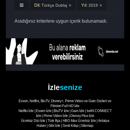
Dil:
Yıl:
Türkçe Dublaj
2019
Aradığınız kriterlere uygun içerik bulunamadı.
İzle
senize
Exxen, Netflix, BluTV, Disney+, Prime Video ve Gain Dizileri ve
Filmleri Full HD İzle
Netflix İzle
|
Exxen İzle
|
BluTV İzle
|
Gain İzle
|
beIN CONNECT
İzle
|
Prime Video İzle
|
Disney Plus İzle
Ücretsiz Dizi İzle
|
Türk İfşa
|
HBO Max Ücretsiz İzle
|
Antalya
Haber
|
Gibi İzle
|
Sesli Kitap
|
Sitemap