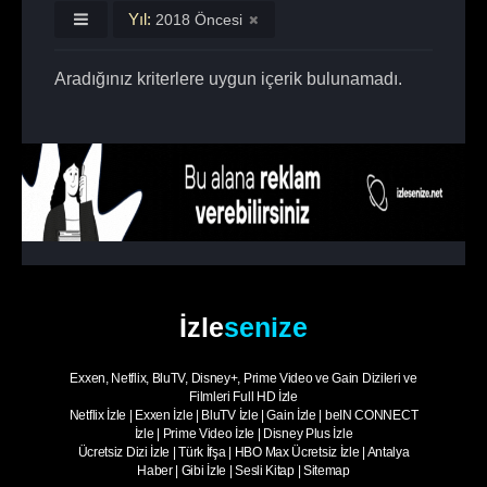
Yıl:
2018 Öncesi
Aradığınız kriterlere uygun içerik bulunamadı.
İzle
senize
Exxen, Netflix, BluTV, Disney+, Prime Video ve Gain Dizileri ve
Filmleri Full HD İzle
Netflix İzle
|
Exxen İzle
|
BluTV İzle
|
Gain İzle
|
beIN CONNECT
İzle
|
Prime Video İzle
|
Disney Plus İzle
Ücretsiz Dizi İzle
|
Türk İfşa
|
HBO Max Ücretsiz İzle
|
Antalya
Haber
|
Gibi İzle
|
Sesli Kitap
|
Sitemap