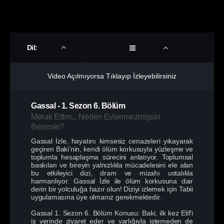
Dil:
Video Açılmıyorsa Tıklayıp İzleyebilirsiniz
Gassal
-
1. Sezon
6. Bölüm
Merak Ettim... Neden Evlenmezmişsin
Benimle?
Gassal İzle, hayatını kimsesiz cenazeleri yıkayarak
geçiren Baki’nin, kendi ölüm korkusuyla yüzleşme ve
toplumla hesaplaşma sürecini anlatıyor. Toplumsal
baskıları ve bireyin yalnızlıkla mücadelesini ele alan
bu etkileyici dizi, dram ve mizahı ustalıkla
harmanlıyor. Gassal İzle ile ölüm korkusuna dair
derin bir yolculuğa hazır olun! Diziyi izlemek için Tabii
uygulamasına üye olmanız gerekmektedir.
Gassal 1. Sezon 6. Bölüm Konusu: Baki, ilk kez Elif'i
iş yerinde ziyaret eder ve varlığıyla istemeden de