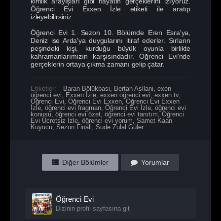
kimlik arayışları gibi hayatın gerçeklerini izliyoruz.
Öğrenci Evi Exxen İzle etiketi ile aratıp
izleyebilirsiniz.
Öğrenci Evi 1. Sezon 10. Bölümde Eren Esra'ya,
Deniz ise Arda'ya duygularını itiraf ederler. Sırların
peşindeki kişi, kurduğu büyük oyunla birlikte
kahramanlarımızın karşısındadır. Öğrenci Evi'nde
gerçeklerin ortaya çıkma zamanı gelip çatar.
Etiketler:
Baran Bölükbasi
,
Bertan Asllani
,
exen
öğrenci evi
,
Exxen İzle
,
exxen öğrenci evi
,
exxen tv
,
Öğrenci Evi
,
Öğrenci Evi Exxen
,
Öğrenci Evi Exxen
İzle
,
öğrenci evi fragman
,
Öğrenci Evi İzle
,
öğrenci evi
konusu
,
öğrenci evi özet
,
öğrenci evi tanıtım
,
Öğrenci
Evi Ücretsiz İzle
,
öğrenci evi yorum
,
Samet Kaan
Kuyucu
,
Sezon Finali
,
Sude Zulal Güler
Diğer Bölümler
Yorumlar
Öğrenci Evi
Dizinin profil sayfasına git