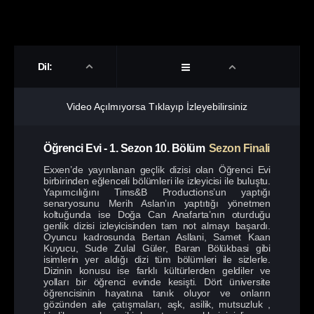
Dil:
Video Açılmıyorsa Tıklayıp İzleyebilirsiniz
Öğrenci Evi
-
1. Sezon
10. Bölüm
Sezon Finali
Exxen’de yayınlanan geçlik dizisi olan Öğrenci Evi
birbirinden eğlenceli bölümleri ile izleyicisi ile buluştu.
Yapımcılığını Tims&B Productions’un yaptığı
senaryosunu Merih Aslan’ın yaptıtığı yönetmen
koltuğunda ise Doğa Can Anafarta’nın oturduğu
genlik dizisi izleyicisinden tam not almayı başardı.
Oyuncu kadrosunda Bertan Asllani, Samet Kaan
Kuyucu, Sude Zulal Güler, Baran Bölükbasi gibi
isimlerin yer aldığı dizi tüm bölümleri ile sizlerle.
Dizinin konusu ise farklı kültürlerden geldiler ve
yolları bir öğrenci evinde kesişti. Dört üniversite
öğrencisinin hayatına tanık oluyor ve onların
gözünden aile çatışmaları, aşk, asilik, mutsuzluk ,