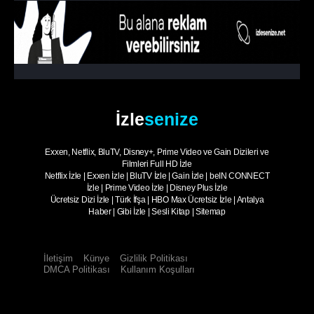
1. Sezon
8. Bölüm
Öğrenci Evi
1. Sezon
9. Bölüm
Öğrenci Evi
1. Sezon
10. Bölüm
- Sezon Finali
Öğrenci Evi
İzle
senize
Exxen, Netflix, BluTV, Disney+, Prime Video ve Gain Dizileri ve
Filmleri Full HD İzle
Netflix İzle
|
Exxen İzle
|
BluTV İzle
|
Gain İzle
|
beIN CONNECT
İzle
|
Prime Video İzle
|
Disney Plus İzle
Ücretsiz Dizi İzle
|
Türk İfşa
|
HBO Max Ücretsiz İzle
|
Antalya
Haber
|
Gibi İzle
|
Sesli Kitap
|
Sitemap
İletişim
Künye
Gizlilik Politikası
DMCA Politikası
Kullanım Koşulları