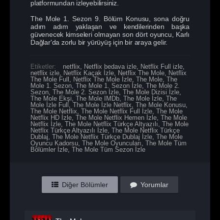
platformundan izleyebilirsiniz.
The Mole 1. Sezon 9. Bölüm Konusu, sona doğru
adım adım yaklaşan ve kendilerinden başka
güvenecek kimseleri olmayan son dört oyuncu, Karlı
Dağlar'da zorlu bir yürüyüş için bir araya gelir.
Etiketler:
netflix
,
Netflix bedava izle
,
Netflix Full izle
,
netflix izle
,
Netflix Kaçak İzle
,
Netflix The Mole
,
Netflix
The Mole Full
,
Netflix The Mole İzle
,
The Mole
,
The
Mole 1. Sezon
,
The Mole 1. Sezon İzle
,
The Mole 2.
Sezon
,
The Mole 2. Sezon İzle
,
The Mole Dizisi İzle
,
The Mole Ekşi
,
The Mole IMDb
,
The Mole İzle
,
The
Mole İzle Full
,
The Mole İzle Netflix
,
The Mole Konusu
,
The Mole Netflix
,
The Mole Netflix Full İzle
,
The Mole
Netflix HD İzle
,
The Mole Netflix Hemen İzle
,
The Mole
Netflix İzle
,
The Mole Netflix Türkçe Altyazılı
,
The Mole
Netflix Türkçe Altyazılı İzle
,
The Mole Netflix Türkçe
Dublaj
,
The Mole Netflix Türkçe Dublaj İzle
,
The Mole
Oyuncu Kadorsu
,
The Mole Oyuncuları
,
The Mole Tüm
Bölümler İzle
,
The Mole Tüm Sezon İzle
Diğer Bölümler
Yorumlar