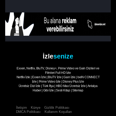
Hangisi Sahte?
1. Sezon
8. Bölüm
Kuş Kafesi
1. Sezon
9. Bölüm
Tamamen Peşin Para
1. Sezon
10. Bölüm
- Sezon Finali
Köstebek Kim?
İzle
senize
Exxen, Netflix, BluTV, Disney+, Prime Video ve Gain Dizileri ve
Filmleri Full HD İzle
Netflix İzle
|
Exxen İzle
|
BluTV İzle
|
Gain İzle
|
beIN CONNECT
İzle
|
Prime Video İzle
|
Disney Plus İzle
Ücretsiz Dizi İzle
|
Türk İfşa
|
HBO Max Ücretsiz İzle
|
Antalya
Haber
|
Gibi İzle
|
Sesli Kitap
|
Sitemap
İletişim
Künye
Gizlilik Politikası
DMCA Politikası
Kullanım Koşulları