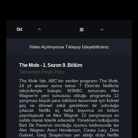
Dil:
Video Açılmıyorsa Tıklayıp İzleyebilirsiniz
The Mole
-
1. Sezon
9. Bölüm
Tamamen Peşin Para
The Mole İzle, ABC'nin sevilen programı The Mole,
14 yıl aradan sonra tekrar 7 Ekim'de Netflix'te
izleyicileriyle buluştu. MSNBC sunucusu Alex
Wagner'in yeni sunucusu olduğu programda 12
yarışmacı büyük para ödülünü kazanmak için fiziksel
güç ve zihinsel zekâ gerektiren bir yolculuğa
çıkacak. Netflix üç hafta boyunca on bölüm
yayınlayacak ve Alex Wagner 12 yarışmacıya ev
sahibi olarak liderlik edecektir. Yönetmen koltuğunda
Bart De Pauw'un oturduğu oyuncu kadrosunda ise
Alex Wagner, Avori Henderson, Casey Lary, Dom
Gabriel, Greg Shapiro'nun yer aldığı diziyi Netflix