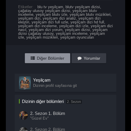
Etiketler:
blu tv yeşilçam
,
blutv yeşilçam dizisi
,
çağatay ulusoy yeşilçam dizisi
,
yeşilçam blutv
inceleme
,
yeşilçam blutv izle
,
yeşilçam blutv müzikleri
,
yeşilçam dizi
,
yeşilçam dizi analiz
,
yeşilçam dizi
eleştiri
,
yeşilçam dizi full uzle
,
yeşilçam dizi hd full
,
yeşilçam dizi inceleme
,
yeşilçam dizi izle
,
yeşilçam dizi
nasıl
,
yeşilçam dizi yorum
,
yeşilçam dizisi
,
yeşilçam
dizisi çağatay ulusoy
,
yeşilçam inceleme
,
yeşilçam
izle
,
yeşilçam müzikleri
,
yeşilçam oyuncuları
Diğer Bölümler
Yorumlar
Yeşilçam
Dizinin profil sayfasına git
Dizinin diğer bölümleri
2. Sezon
2. Sezon
1. Bölüm
"Güzel Ev"
2. Sezon
2. Bölüm