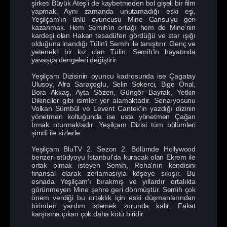
şirketi Büyük Ateş’i de kaybetmeden bol gişeli bir film
yapmak. Aynı zamanda unutamadığı eski eşi,
Yeşilçam’ın ünlü oyuncusu Mine Cansu’yu geri
kazanmak. Hem Semih’in ortağı hem de Mine’nin
kardeşi olan Hakan tesadüfen gördüğü ve star ışığı
olduğuna inandığı Tülin’i Semih ile tanıştırır. Genç ve
yetenekli bir kız olan Tülin, Semih’in hayatında
yavaşça dengeleri değiştirir.
Yeşilçam Dizisinin oyuncu kadrosunda ise Çagatay
Ulusoy, Afra Saraçoglu, Selin Sekerci, Bige Önal,
Bora Akkaş, Ayta Sözeri, Güngör Bayrak, Yetkin
Dikinciler gibi isimler yer alamaktadır. Senaryosunu
Volkan Sümbül ve Levent Cantek'in yazdığı dizinin
yönetmen koltuğunda ise usta yönetmen Çağan
Irmak oturmaktadır. Yeşilçam Dizisi tüm bölümleri
şimdi ile sizlerle.
Yeşilçam BluTV 2. Sezon 2. Bölümde Hollywood
benzeri stüdyoyu İstanbul'da kuracak olan Ekrem ile
ortak olmak isteyen Semih, Reha'nın kendisini
finansal olarak zorlamasıyla köşeye sıkışır. Bu
esnada Yeşilçam'ı bırakmış ve yıllardır ortalıkta
görünmeyen Mine şehre geri dönmüştür. Semih çok
önem verdiği bu ortaklık için eski düşmanlarından
birinden yardım istemek zorunda kalır. Fakat
karşısına çıkan çok daha kötü biridir.