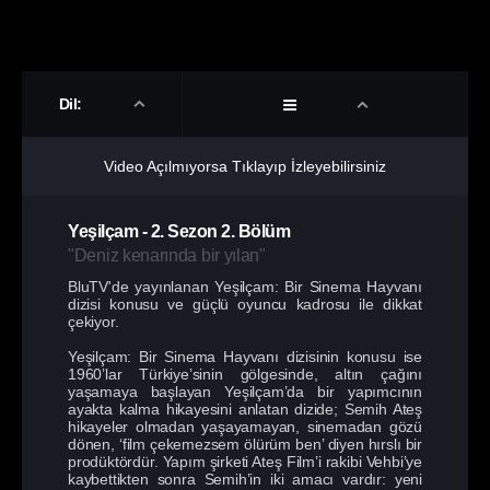
Dil:
Video Açılmıyorsa Tıklayıp İzleyebilirsiniz
Yeşilçam
-
2. Sezon
2. Bölüm
"Deniz kenarında bir yılan"
BluTV'de yayınlanan Yeşilçam: Bir Sinema Hayvanı
dizisi konusu ve güçlü oyuncu kadrosu ile dikkat
çekiyor.
Yeşilçam: Bir Sinema Hayvanı dizisinin konusu ise
1960’lar Türkiye’sinin gölgesinde, altın çağını
yaşamaya başlayan Yeşilçam’da bir yapımcının
ayakta kalma hikayesini anlatan dizide; Semih Ateş
hikayeler olmadan yaşayamayan, sinemadan gözü
dönen, ‘film çekemezsem ölürüm ben’ diyen hırslı bir
prodüktördür. Yapım şirketi Ateş Film’i rakibi Vehbi’ye
kaybettikten sonra Semih’in iki amacı vardır: yeni