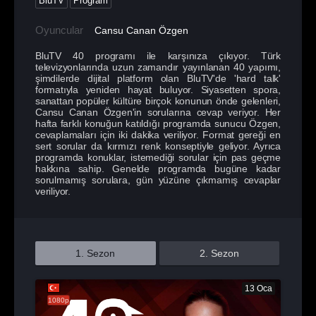
BluTV
Program
Oyuncular
Cansu Canan Özgen
BluTV 40 programı ile karşınıza çıkıyor. Türk
televizyonlarında uzun zamandır yayınlanan 40 yapımı,
şimdilerde dijital platform olan BluTV'de 'hard talk'
formatıyla yeniden hayat buluyor. Siyasetten spora,
sanattan popüler kültüre birçok konunun önde gelenleri,
Cansu Canan Özgen'in sorularına cevap veriyor. Her
hafta farklı konuğun katıldığı programda sunucu Özgen,
cevaplamaları için iki dakika veriliyor. Format gereği en
sert sorular da kırmızı renk konseptiyle geliyor. Ayrıca
programda konuklar, istemediği sorular için pas geçme
hakkına sahip. Genelde programda bugüne kadar
sorulmamış sorulara, gün yüzüne çıkmamış cevaplar
veriliyor.
1. Sezon
2. Sezon
13 Oca
1080p