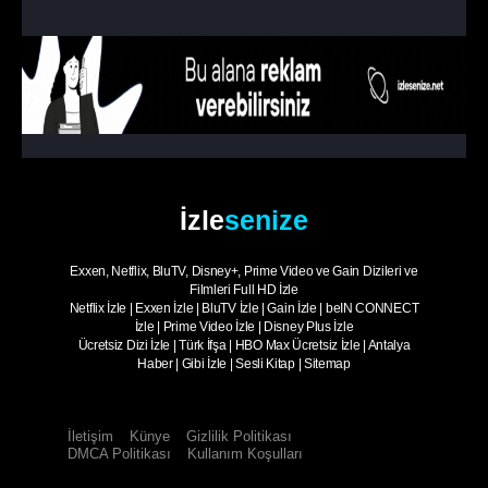
İzle
senize
Exxen, Netflix, BluTV, Disney+, Prime Video ve Gain Dizileri ve
Filmleri Full HD İzle
Netflix İzle
|
Exxen İzle
|
BluTV İzle
|
Gain İzle
|
beIN CONNECT
İzle
|
Prime Video İzle
|
Disney Plus İzle
Ücretsiz Dizi İzle
|
Türk İfşa
|
HBO Max Ücretsiz İzle
|
Antalya
Haber
|
Gibi İzle
|
Sesli Kitap
|
Sitemap
İletişim
Künye
Gizlilik Politikası
DMCA Politikası
Kullanım Koşulları