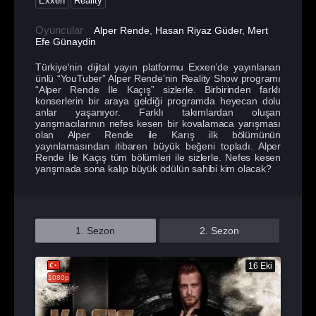
Exxen
Reality
Oyuncular
Alper Rende
,
Hasan Riyaz Güder
,
Mert
Efe Günaydin
Türkiye'nin dijital yayın platformu Exxen’de yayınlanan
ünlü “YouTuber” Alper Rende’nin Reality Show programı
“Alper Rende İle Kaçış” sizlerle. Birbirinden farklı
konserlerin bir araya geldiği programda heyecan dolu
anlar yaşanıyor. Farklı takımlardan oluşan
yarışmacılarının nefes kesen bir kovalamaca yarışması
olan Alper Rende ile Karış ilk bölümünün
yayınlamasından itibaren büyük beğeni topladı. Alper
Rende İle Kaçış tüm bölümleri ile sizlerle. Nefes kesen
yarışmada sona kalıp büyük ödülün sahibi kim olacak?
1. Sezon
2. Sezon
16 Eki
1080p