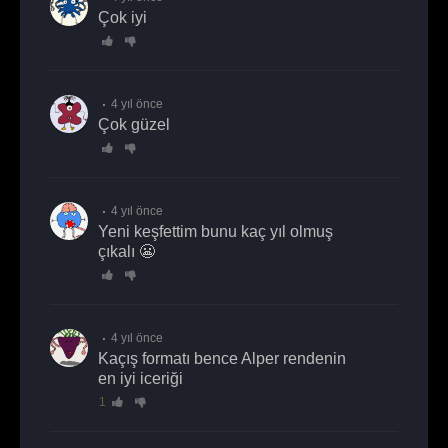
çok iyi
4 yıl önce
çok güzel
4 yıl önce
Yeni keşfettim bunu kaç yıl olmuş
çıkalı 😬
4 yıl önce
Kaçış formatı bence Alper rendenin
en iyi iceriği
1