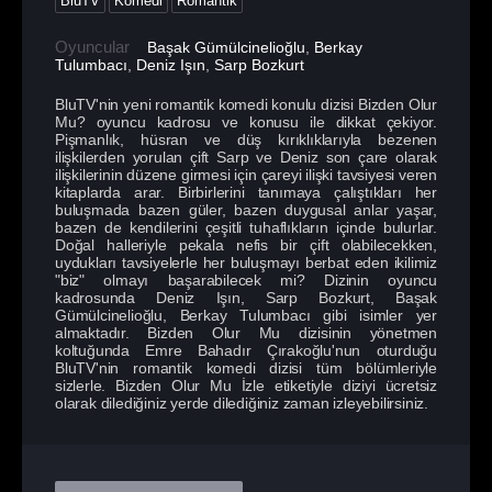
BluTV
Komedi
Romantik
Oyuncular
Başak Gümülcinelioğlu
,
Berkay
Tulumbacı
,
Deniz Işın
,
Sarp Bozkurt
BluTV'nin yeni romantik komedi konulu dizisi Bizden Olur
Mu? oyuncu kadrosu ve konusu ile dikkat çekiyor.
Pişmanlık, hüsran ve düş kırıklıklarıyla bezenen
ilişkilerden yorulan çift Sarp ve Deniz son çare olarak
ilişkilerinin düzene girmesi için çareyi ilişki tavsiyesi veren
kitaplarda arar. Birbirlerini tanımaya çalıştıkları her
buluşmada bazen güler, bazen duygusal anlar yaşar,
bazen de kendilerini çeşitli tuhaflıkların içinde bulurlar.
Doğal halleriyle pekala nefis bir çift olabilecekken,
uydukları tavsiyelerle her buluşmayı berbat eden ikilimiz
"biz" olmayı başarabilecek mi? Dizinin oyuncu
kadrosunda Deniz Işın, Sarp Bozkurt, Başak
Gümülcinelioğlu, Berkay Tulumbacı gibi isimler yer
almaktadır. Bizden Olur Mu dizisinin yönetmen
koltuğunda Emre Bahadır Çırakoğlu'nun oturduğu
BluTV'nin romantik komedi dizisi tüm bölümleriyle
sizlerle. Bizden Olur Mu İzle etiketiyle diziyi ücretsiz
olarak dilediğiniz yerde dilediğiniz zaman izleyebilirsiniz.