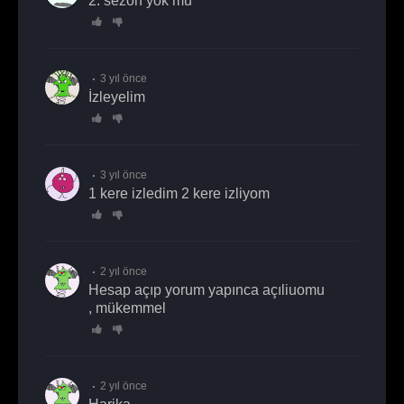
2. sezon yok mu
3 yıl önce
İzleyelim
3 yıl önce
1 kere izledim 2 kere izliyom
2 yıl önce
Hesap açıp yorum yapınca açıliuomu
, mükemmel
2 yıl önce