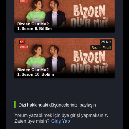
1080p
Bizden Olur Mu?
1. Sezon
9. Bölüm
25 Nis
1080p
Sezon Finali
Bizden Olur Mu?
1. Sezon
10. Bölüm
Dizi hakkındaki düşüncelerinizi paylaşın
Yorum yazabilmek için üye girişi yapmalısınız.
Zaten üye misin?
Giriş Yap