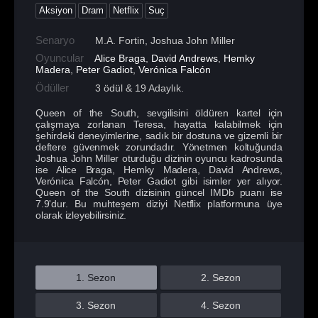
Aksiyon
Dram
Netflix
Suç
Senaryo
M.A. Fortin, Joshua John Miller
Oyuncular
Alice Braga
,
David Andrews
,
Hemky
Madera
,
Peter Gadiot
,
Verónica Falcón
Ödüller
3 ödül & 19 Adaylık.
Queen of the South, sevgilisini öldüren kartel için
çalışmaya zorlanan Teresa, hayatta kalabilmek için
şehirdeki deneyimlerine, sadık bir dostuna ve gizemli bir
deftere güvenmek zorundadır. Yönetmen koltuğunda
Joshua John Miller oturduğu dizinin oyuncu kadrosunda
ise Alice Braga, Hemky Madera, David Andrews,
Verónica Falcón, Peter Gadiot gibi isimler yer alıyor.
Queen of the South dizisinin güncel IMDb puanı ise
7.9'dur. Bu muhteşem diziyi Netflix platformuna üye
olarak izleyebilirsiniz.
1. Sezon
2. Sezon
3. Sezon
4. Sezon