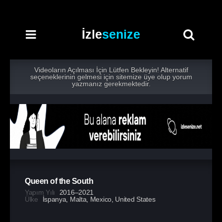
İzle
senize
Videoların Açılması İçin Lütfen Bekleyin! Alternatif
seçeneklerinin gelmesi için sitemize üye olup yorum
yazmanız gerekmektedir.
Queen of the South
Yapım Yılı
2016–2021
Ülke
İspanya
,
Malta
,
Mexico
,
United States