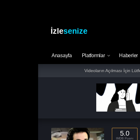
İzle
senize
Anasayfa
Platformlar
Haberler
Videoların Açılması İçin Lüt
5.0
IMDB Puanı