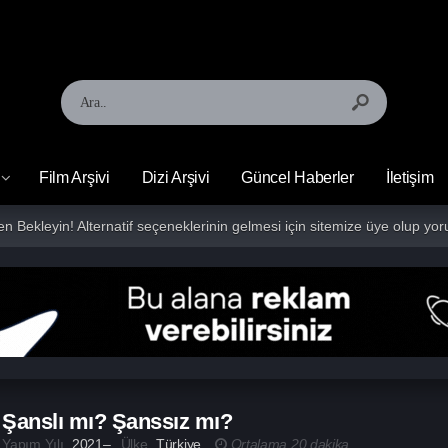
Film Arşivi
Dizi Arşivi
Güncel Haberler
İletişim
fen Bekleyin! Alternatif seçeneklerinin gelmesi için sitemize üye olup 
Şanslı mı? Şanssız mı?
Yapım Yılı
2021–
Ülke
Türkiye
Ortalama 20 dakika