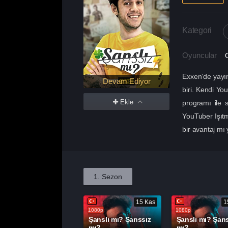
Kategori
Oyuncular
Exxen’de yayın
Devam Ediyor
biri. Kendi Y
Ekle
programı ile 
YouTuber Işıtma
bir avantaj mı
1. Sezon
15 Kas
1
1080p
1080p
Şanslı mı? Şanssız
Şanslı mı? Şan
mı?
mı?