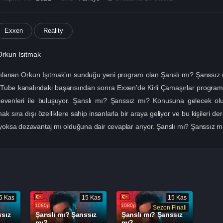
Exxen
Reality
Orkun Isitmak
lanan Orkun Işıtmak’ın sunduğu yeni program olan Şanslı mı? Şanssız mı
ouTube kanalındaki başarısından sonra Exxen’de Kirli Çamaşırlar progra
sevenleri ile buluşuyor. Şanslı mı? Şanssız mı? Konusuna gelecek olu
k sıra dışı özelliklere sahip insanlarla bir araya geliyor ve bu kişileri d
 yoksa dezavantaj mı olduğuna dair cevaplar arıyor. Şanslı mı? Şanssız mı?
5 Kas
15 Kas
15 Kas
1080p
1080p
Sezon Finali
ssız
Şanslı mı? Şanssız
Şanslı mı? Şanssız
mı?
mı?