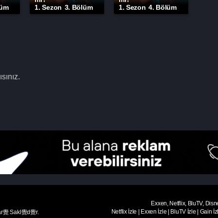
lüm
1. Sezon
3. Bölüm
1. Sezon
4. Bölüm
sınız.
Exxen, Netflix, BluTV, Disn
Netflix İzle
|
Exxen İzle
|
BluTV İzle
|
Gain İz
ar覺 Sakl覺d覺r.