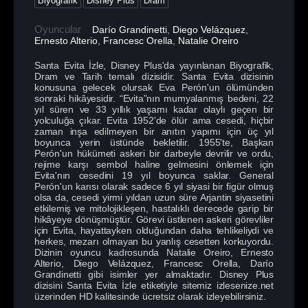
Biyografik
Disney Plus
Dram
Oyuncular
Darío Grandinetti
,
Diego Velázquez
,
Ernesto Alterio
,
Francesc Orella
,
Natalie Oreiro
Santa Evita İzle, Disney Plus'da yayınlanan Biyografik,
Dram ve Tarih temalı dizisidir. Santa Evita dizisinin
konusuna gelecek olursak Eva Perón'un ölümünden
sonraki hikâyesidir. “Evita”nın mumyalanmış bedeni, 22
yıl süren ve 33 yıllık yaşamı kadar olaylı geçen bir
yolculuğa çıkar. Evita 1952'de ölür ama cesedi, hiçbir
zaman inşa edilmeyen bir anıtın yapımı için üç yıl
boyunca yerin üstünde bekletilir. 1955'te, Başkan
Perón'un hükümeti askeri bir darbeyle devrilir ve ordu,
rejime karşı sembol haline gelmesini önlemek için
Evita'nın cesedini 19 yıl boyunca saklar. General
Perón'un karısı olarak sadece 6 yıl siyasi bir figür olmuş
olsa da, cesedi yirmi yıldan uzun süre Arjantin siyasetini
etkilemiş ve mitolojikleşen, hastalıklı derecede garip bir
hikâyeye dönüşmüştür. Görevi üstlenen askeri görevliler
için Evita, hayattayken olduğundan daha tehlikeliydi ve
herkes, mezarı olmayan bu yanlış cesetten korkuyordu.
Dizinin oyuncu kadrosunda Natalie Oreiro, Ernesto
Alterio, Diego Velázquez, Francesc Orella, Darío
Grandinetti gibi isimler yer almaktadır. Disney Plus
dizisini Santa Evita İzle etiketiyle sitemiz izlesenize.net
üzerinden HD kalitesinde ücretsiz olarak izleyebilirsiniz.