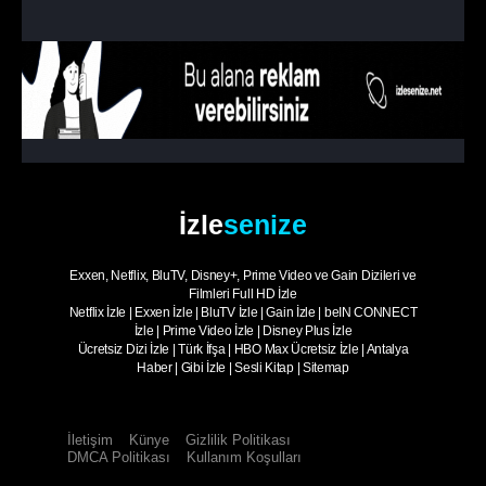
İzle
senize
Exxen, Netflix, BluTV, Disney+, Prime Video ve Gain Dizileri ve
Filmleri Full HD İzle
Netflix İzle
|
Exxen İzle
|
BluTV İzle
|
Gain İzle
|
beIN CONNECT
İzle
|
Prime Video İzle
|
Disney Plus İzle
Ücretsiz Dizi İzle
|
Türk İfşa
|
HBO Max Ücretsiz İzle
|
Antalya
Haber
|
Gibi İzle
|
Sesli Kitap
|
Sitemap
İletişim
Künye
Gizlilik Politikası
DMCA Politikası
Kullanım Koşulları