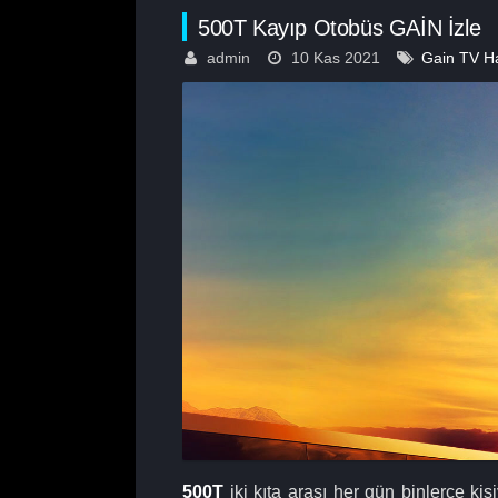
500T Kayıp Otobüs GAİN İzle
admin
10 Kas 2021
Gain TV Ha
500T
iki kıta arası her gün binlerce ki