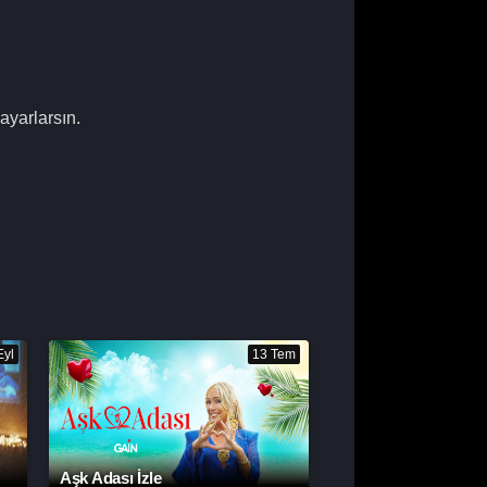
 ayarlarsın.
Eyl
13 Tem
Aşk Adası İzle