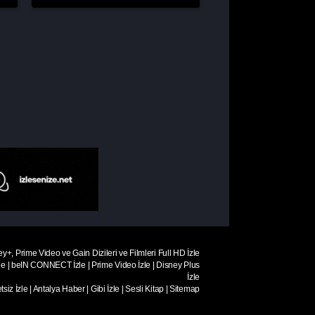
ey+, Prime Video ve Gain Dizileri ve Filmleri Full HD İzle
le
|
beIN CONNECT İzle
|
Prime Video İzle
|
Disney Plus
İzle
siz İzle
|
Antalya Haber
|
Gibi İzle
|
Sesli Kitap
|
Sitemap