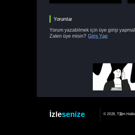
Yorumlar
Yorum yazabilmek için üye girişi yapmalı
Zaten üye misin?
Giriş Yap
İzle
senize
© 2026, T羹m Hakl