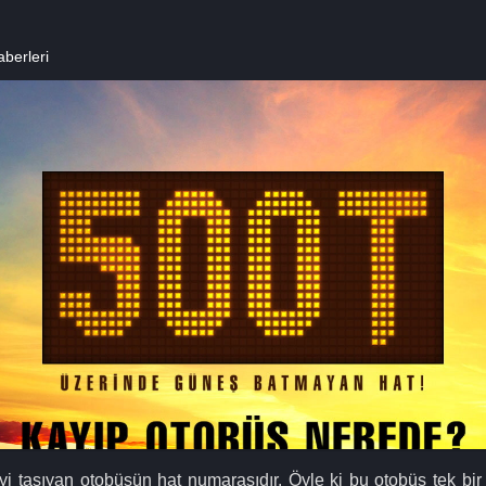
berleri
şiyi taşıyan otobüsün hat numarasıdır. Öyle ki bu otobüs tek bi