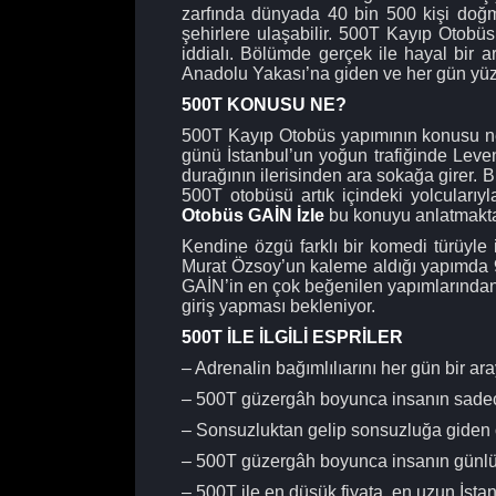
zarfında dünyada 40 bin 500 kişi doğma
şehirlere ulaşabilir. 500T Kayıp Otobü
iddialı. Bölümde gerçek ile hayal bir
Anadolu Yakası’na giden ve her gün yüzl
500T KONUSU NE?
500T Kayıp Otobüs yapımının konusu ne?
günü İstanbul’un yoğun trafiğinde Leven
durağının ilerisinden ara sokağa girer
500T otobüsü artık içindeki yolcularıy
Otobüs GAİN İzle
bu konuyu anlatmakta
Kendine özgü farklı bir komedi türüyle
Murat Özsoy’un kaleme aldığı yapımda 9
GAİN’in en çok beğenilen yapımlarından b
giriş yapması bekleniyor.
500T İLE İLGİLİ ESPRİLER
– Adrenalin bağımlılıarını her gün bir a
– 500T güzergâh boyunca insanın sadec
– Sonsuzluktan gelip sonsuzluğa giden 
– 500T güzergâh boyunca insanın günlük 
– 500T ile en düşük fiyata, en uzun İstanb