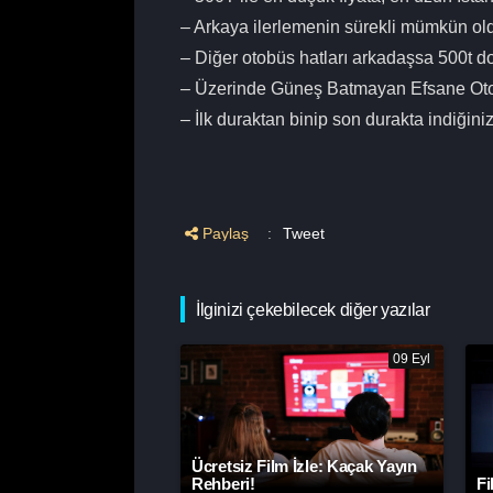
– Arkaya ilerlemenin sürekli mümkün ol
– Diğer otobüs hatları arkadaşsa 500t do
– Üzerinde Güneş Batmayan Efsane Oto
– İlk duraktan binip son durakta indiğiniz
Paylaş
:
Tweet
İlginizi çekebilecek diğer yazılar
09 Eyl
Ücretsiz Film İzle: Kaçak Yayın
Rehberi!
Fi