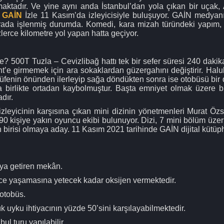
ktadır. Ve yine aynı anda İstanbul’dan yola çıkan bir uçak,
s
GAİN
İzle 11 Kasım’da izleyicisiyle buluşuyor. GAİN medya
 arada işlenmiş durumda. Komedi, kara mizah türündeki yapım,
erce kilometre yol yapan hatta geçiyor.
 500T Tuzla – Cevizlibağ hattı tek bir sefer süresi 240 daki
t’e girmemek için ara sokaklardan güzergahını değiştirir. Halu
. Büfenin önünden ilerleyip sağa döndükten sonra ise otobüsü b
la birlikte ortadan kaybolmuştur. Başta emniyet olmak üzere 
dır.
 izleyicinin karşısına çıkan mini dizinin yönetmenleri Murat
0 kişiye yakın oyuncu ekibi bulunuyor. Dizi, 7 mini bölüm üz
irisi olmaya aday. 11 Kasım 2021 tarihinde GAİN dijital kütüpha
raya getiren mekân.
e yaşamasına yetecek kadar oksijen vermektedir.
otobüs.
uyku ihtiyacının yüzde 50’sini karşılayabilmektedir.
ul turu yapılabilir.