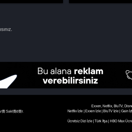
sınız.
Exxen, Netflix, BluTV, Disn
Netflix İzle
|
Exxen İzle
|
BluTV İzle
|
Gain İz
ar覺 Sakl覺d覺r.
Ücretsiz Dizi İzle
|
Türk İfşa
|
HBO Max Ücret