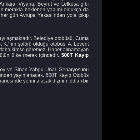
 Ankara, Viyana, Beyrut ve Lefkoşa gibi
nın merakla beklenen yapımı oldukça da
 her gün Avrupa Yakası’ndan yola çıkıp
kayı aşmaktadır. Belediye otobüsü, Cuma
k K.’nin şoförü olduğu otobüs, 4. Levent
ir daha kimse göremez. Haber alınamayan
bütün ülke merak içindedir.
500T Kayıp
 Özsoy ve Sinan Yabgu Ünal. Senaryosunu
erinden yayınlanacak. 500T Kayıp Otobüs
nesinde yerini alacak dizinin iddialı bir