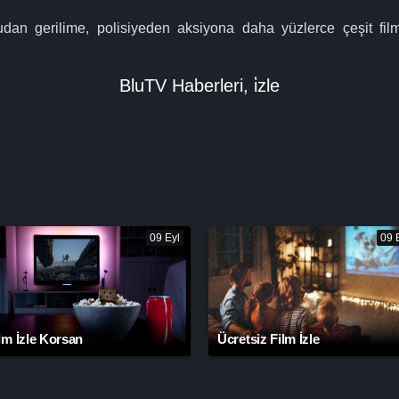
an gerilime, polisiyeden aksiyona daha yüzlerce çeşit filmi
BluTV Haberleri
,
i̇zle
09 Eyl
09 
lm İzle Korsan
Ücretsiz Film İzle