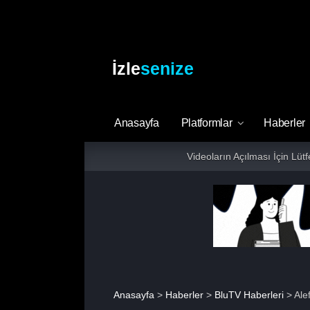
İzle
senize
Anasayfa
Platformlar
Haberler
Videoların Açılması İçin Lüt
Anasayfa
>
Haberler
>
BluTV Haberleri
> Alef