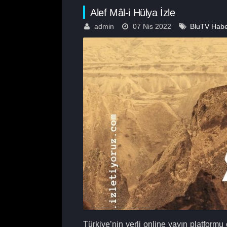
Alef Mâl-i Hülya İzle
admin
07 Nis 2022
BluTV Habe
Türkiye’nin yerli online yayın platformu