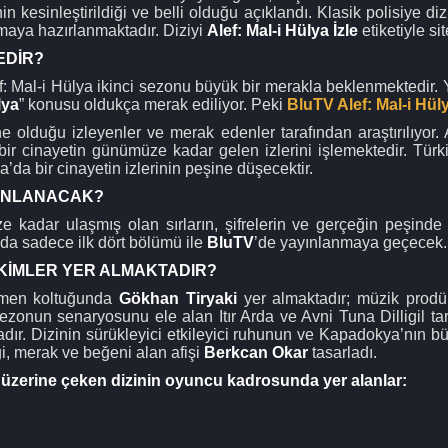
inin kesinleştirildiği ve belli olduğu açıklandı. Klasik polisiye d
rmaya hazırlanmaktadır. Diziyi
Alef: Mal-i Hülya İzle
etiketiyle si
EDİR?
f: Mal-i Hülya ikinci sezonu büyük bir merakla beklenmektedir. Ya
lya
” konusu oldukça merak ediliyor. Peki
BluTV Alef: Mal-i Hül
e olduğu izleyenler ve merak edenler tarafından araştırılıyor. A
ir cinayetin günümüze kadar gelen izlerini işlemektedir. Türkiye
da bir cinayetin izlerinin peşine düşecektir.
YINLANACAK?
 kadar ulaşmış olan sırların, şifrelerin ve gerçeğin peşinde
n’da sadece ilk dört bölümü ile
BluTV
’de yayınlanmaya geçecek.
 KİMLER YER ALMAKTADIR?
etmen koltuğunda
Gökhan Tiryaki
yer almaktadır; müzik prodü
ezonun senaryosunu ele alan Itır Arda ve Avni Tuna Dilligil tar
dır. Dizinin sürükleyici etkileyici ruhunun ve Kapadokya’nın büy
lgi, merak ve beğeni alan afişi
Berkcan Okar
tasarladı.
i üzerine çeken dizinin oyuncu kadrosunda yer alanlar: