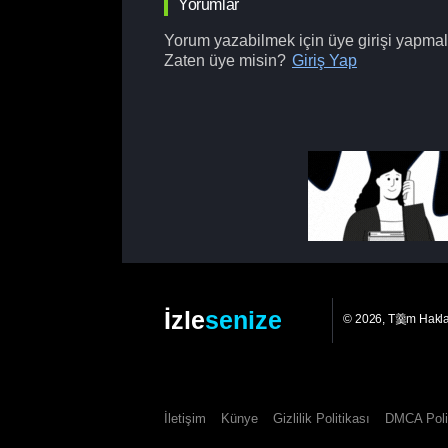
Yorumlar
Yorum yazabilmek için üye girişi yapmalı
Zaten üye misin?
Giriş Yap
İzle
senize
© 2026, T羹m Hakl
İletişim
Künye
Gizlilik Politikası
DMCA Poli