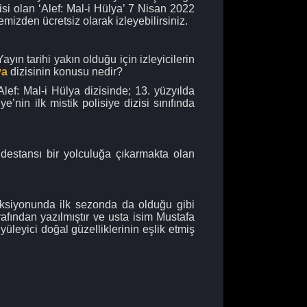
izisi olan ‘Alef: Mal-i Hülya’ 7 Nisan 2022
temizden ücretsiz olarak izleyebilirsiniz.
yın tarihi yakın olduğu için izleyicilerin
ya
dizisinin konusu nedir?
lef: Mal-i Hülya dizisinde; 13. yüzyılda
’nin ilk mistik polisiye dizisi sınıfında
 destansı bir yolculuğa çıkarmakta olan
ksiyonunda ilk sezonda da olduğu gibi
afından yazılmıştır ve usta isim Mustafa
üleyici doğal güzelliklerinin eşlik etmiş