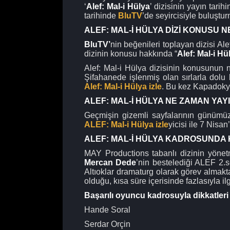
‘
Alef: Mal-i Hülya
’ dizisinin yayın tarih
tarihinde
BluTV
’de seyircisiyle buluştu
ALEF: MAL-İ HÜLYA DİZİ KONUSU N
BluTV’
nin beğenileri toplayan dizisi Ale
dizinin konusu hakkında “
Alef: Mal-i Hü
Alef: Mal-i Hülya dizisinin konusunun n
Şifahanede işlenmiş olan sırlarla dolu b
Alef: Mal-i Hülya izle
. Bu kez Kapadokya’
ALEF: MAL-İ HÜLYA NE ZAMAN YA
Geçmişin gizemli sayfalarının günümüze
ALEF: Mal-i Hülya izle
yicisi ile 7 Nisa
ALEF: MAL-İ HÜLYA KADROSUNDA
MAY Productions tabanlı dizinin yön
Mercan Dede
’nin bestelediği ALEF 2.s
Altıoklar dramaturg olarak görev almakta
olduğu, kısa süre içerisinde fazlasıyla i
Başarılı oyuncu kadrosuyla dikkatler
Hande Soral
Serdar Orçin