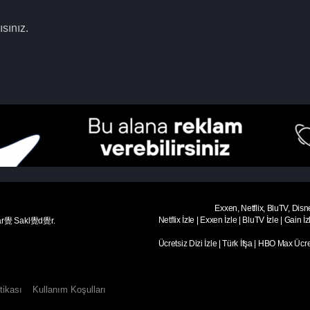
sınız.
Exxen, Netflix, BluTV, Disn
Netflix İzle
|
Exxen İzle
|
BluTV İzle
|
Gain İz
ar覺 Sakl覺d覺r.
Ücretsiz Dizi İzle
|
Türk İfşa
|
HBO Max Ücret
tikası
Kullanım Koşulları