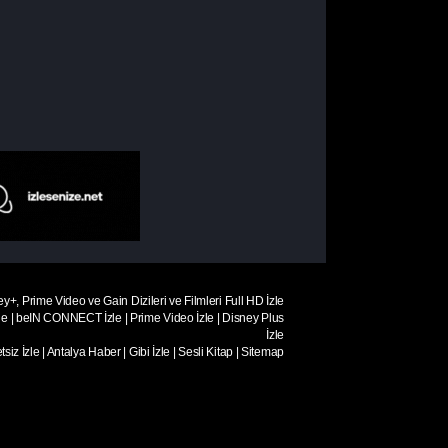
ey+, Prime Video ve Gain Dizileri ve Filmleri Full HD İzle
le
|
beIN CONNECT İzle
|
Prime Video İzle
|
Disney Plus
İzle
siz İzle
|
Antalya Haber
|
Gibi İzle
|
Sesli Kitap
|
Sitemap