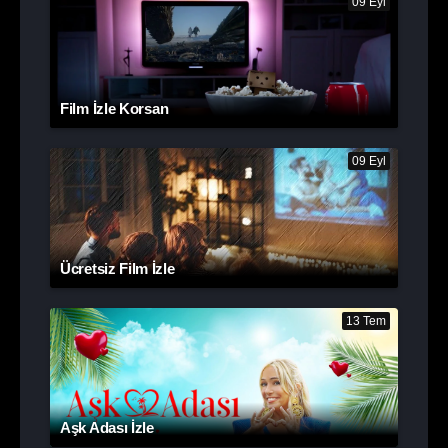
09 Eyl
Film İzle Korsan
09 Eyl
Ücretsiz Film İzle
13 Tem
Aşk Adası İzle