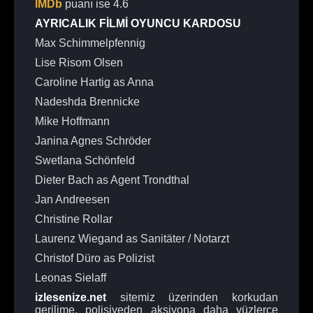
IMDb
puanı ise 4.6
AYRICALIK FİLMİ OYUNCU KARDOSU
Max Schimmelpfennig
Lise Risom Olsen
Caroline Hartig as Anna
Nadeshda Brennicke
Mike Hoffmann
Janina Agnes Schröder
Swetlana Schönfeld
Dieter Bach as Agent Trondthal
Jan Andreesen
Christine Rollar
Laurenz Wiegand as Sanitäter / Notarzt
Christof Düro as Polizist
Leonas Sielaff
izlesenize.net
sitemiz üzerinden korkudan
gerilime, polisiyeden aksiyona daha yüzlerce