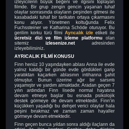
izleyicilerin büyük beğeni ve ilgisini toplayan
filmde. Bir grup zengin gencin yaşanan tuhaf
olaylar sonrasında olayların peşinden gitmesi ile
kasabadaki tuhaf bir tarikatın ortaya çıkarmasını
konu alıyor. Yönetmen koltuğunda Felix
Fuchssteiner ve Katharina Schöde oturuyor. Bu
gerilim korku türü filmi
Ayrıcalık izle
etiketi ile
ücretsiz dizi ve film izleme platformu
olan
sitemiz
izlesenize.net
adresinden
izleyebilirsiniz.
AYRICALIK FİLMİ KONUSU
Finn henüz 10 yaşındayken ablası Anna ile evde
yalnız kaldığı bir günde evde gördükleri garip
yaratıktan kaçarken ablasının intiharına şahit
olmuştur. Bunun üzerine ağır bir sarsıntı
yaşamıştır ve yardım almaktadır. Aradan geçen 7
yılın ardından Finn lisede normal hayatına
devam etmeye başlar bu esnada psikolojik
destek görmeye de devam etmektedir. Finn’in
küçükken yaşadığı bu dehşet verici olaylar hala
peşini bırakmaz ve zaman zaman hayaller
görmeye devam etmektedir.
Finn geçen bunca yıldan sonra aldığı ilaçların da