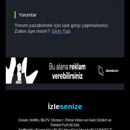
Yorumlar
Yorum yazabilmek için üye girişi yapmalısınız.
Zaten üye misin?
Giriş Yap
İzle
senize
Exxen, Netflix, BluTV, Disney+, Prime Video ve Gain Dizileri ve
Filmleri Full HD İzle
Netflix İzle
|
Exxen İzle
|
BluTV İzle
|
Gain İzle
|
beIN CONNECT