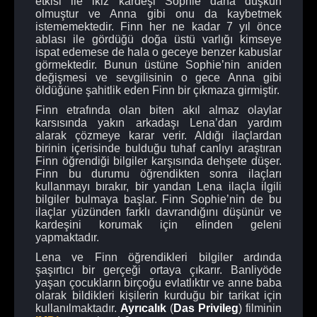
etkisi ile ikiz kardeşi Sophie daha düşkün
olmuştur ve Anna gibi onu da kaybetmek
istememektedir. Finn her ne kadar 7 yıl önce
ablası ile gördüğü doğa üstü varlığı kimseye
ispat edemese de hala o geceye benzer kabuslar
görmektedir. Bunun üstüne Sophie’nin aniden
değişmesi ve sevgilisinin o gece Anna gibi
öldüğüne şahitlik eden Finn bir çıkmaza girmiştir.
Finn etrafında olan biten akıl almaz olaylar
karsısında yakın arkadaşı Lena’dan yardım
alarak çözmeye karar verir. Aldığı ilaçlardan
birinin içerisinde bulduğu tuhaf canlıyı araştıran
Finn öğrendiği bilgiler karşısında dehşete düşer.
Finn bu durumu öğrendikten sonra ilaçları
kullanmayı bırakır, bir yandan Lena ilaçla ilgili
bilgiler bulmaya başlar. Finn Sophie’nin de bu
ilaçlar yüzünden farklı davrandığını düşünür ve
kardeşini korumak için elinden geleni
yapmaktadır.
Lena ve Finn öğrendikleri bilgiler ardında
şaşırtıcı bir gerçeği ortaya çıkarır. Banliyöde
yaşan çocukların birçoğu evlatlıktır ve anne baba
olarak bildikleri kişilerin kurduğu bir tarikat için
kullanılmaktadır.
Ayrıcalık
(
Das
Privileg
) filminin