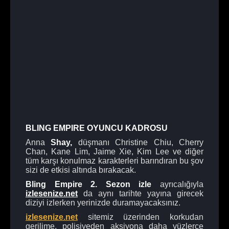
BLING EMPIRE OYUNCU KADROSU
Anna
Shay,
düşmanı Christine Chiu, Cherry
Chan, Kane Lim, Jaime Xie, Kim Lee ve diğer
tüm karşı konulmaz karakterleri barındıran bu şov
sizi de etkisi altında bırakacak.
Bling Empire 2. Sezon izle
ayrıcalığıyla
izlesenize.net
da aynı tarihte yayına girecek
diziyi izlerken yerinizde duramayacaksınız.
izlesenize.net
sitemiz üzerinden korkudan
gerilime, polisiyeden aksiyona daha yüzlerce