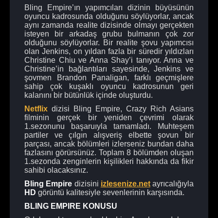
Bling Empire’ın yapımcıları dizinin büyüsünün
oyuncu kadrosunda olduğunu söylüyorlar, ancak
aynı zamanda realite dizisinde olmayı gerçekten
isteyen bir arkadaş grubu bulmanın çok zor
olduğunu söylüyorlar. Bir realite şovu yapımcısı
olan Jenkins, on yıldan fazla bir süredir yıldızları
Christine Chiu ve Anna Shay’i tanıyor. Anna ve
Christine’in bağlantıları sayesinde, Jenkins ve
şovmen Brandon Panaligan, farklı geçmişlere
sahip çok kuşaklı oyuncu kadrosunun geri
kalanını bir bütünlük içinde oluşturdu.
Netflix
dizisi Bling Empire, Crazy Rich Asians
filminin gerçek bir yeniden çevrimi olarak
1.sezonunu başaruıyla tamamladı. Muhteşem
partiler ve çılgın alışveriş elbette şovun bir
parçası, ancak bölümleri izlerseniz bundan daha
fazlasını görürsünüz. Toplam 8 bölümden oluşan
1.sezonda zenginlerin kişilikleri hakkında da fikir
sahibi olacaksınız.
Bling Empire
dizisini
izlesenize.net
ayrıcalığıyla
HD
görüntü kalitesiyle sevenlerinin karşısında.
BLING EMPIRE KONUSU