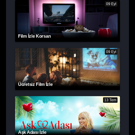
09 Eyl
Film İzle Korsan
09 Eyl
Ücretsiz Film İzle
13 Tem
Aşk Adası İzle