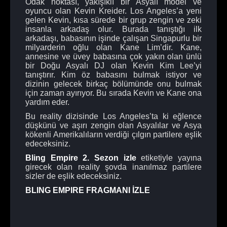
Odak noktası, yakışıklı bir Asyalı model ve
oyuncu olan Kevin Kreider. Los Angeles’a yeni
gelen Kevin, kısa sürede bir grup zengin ve zeki
insanla arkadaş olur. Burada tanıştığı ilk
arkadaşı, babasının işinde çalışan Singapurlu bir
milyarderin oğlu olan Kane Lim’dir. Kane,
annesine ve üvey babasına çok yakın olan ünlü
bir Doğu Asyalı DJ olan Kevin Kim Lee’yi
tanıştırır. Kim öz babasını bulmak istiyor ve
dizinin gelecek birkaç bölümünde onu bulmak
için zaman ayırıyor. Bu sırada Kevin ve Kane ona
yardım eder.
Bu reality dizisinde Los Angeles’ta ki eğlence
düşkünü ve aşırı zengin olan Asyalılar ve Asya
kökenli Amerikalıların verdiği çılgın partilere eşlik
edeceksiniz.
Bling Empire 2. Sezon izle
etiketiyle yayına
girecek olan reality şovda inanılmaz partilere
sizler de eşlik edeceksiniz.
BLING EMPIRE FRAGMANI İZLE