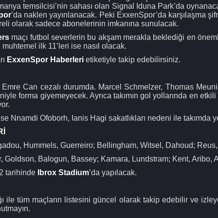
manya temsilcisi’nin sahası olan Signal Iduna Park’da oynan
por
’da naklen yayınlanacak. Peki ExxenSpor’da karşılaşma şif
freli olarak sadece abonelerinin imkanına sunulacak.
ers
maçı futbol severlerin bu akşam merakla beklediği en önem
uhtemel ilk 11’leri ise nasıl olacak.
rı
ExxenSpor Haberleri
etiketiyle takip edebilirsiniz.
a Emre Can cezalı durumda. Marcel Schmelzer, Thomas Meun
iyle forma giyemeyecek. Ayrıca takımın gol yollarında en etkili
or.
e Nnamdi Ofoborh, Ianis Hagi sakatlıkları nedeni ile takımda 
Rİ
agadou, Hummels, Guerreiro; Bellingham, Witsel, Dahoud; Reus
r, Goldson, Balogun, Bassey; Kamara, Lundstram; Kent, Aribo, A
2 tarihinde
Ibrox Stadium
’da yapılacak.
ı ile tüm maçların listesini güncel olarak takip edebilir ve izleye
nutmayın.