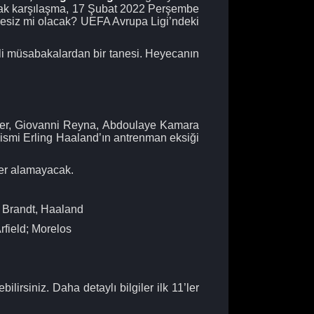
acak karşılaşma, 17 Şubat 2022 Perşembe
resiz mi olacak? UEFA Avrupa Ligi’ndeki
li müsabakalardan bir tanesi. Heyecanın
ier, Giovanni Reyna, Abdoulaye Kamara
 ismi Erling Haaland’ın antrenman eksiği
yer alamayacak.
, Brandt, Haaland
rfield; Morelos
bilirsiniz. Daha detaylı bilgiler ilk 11’ler