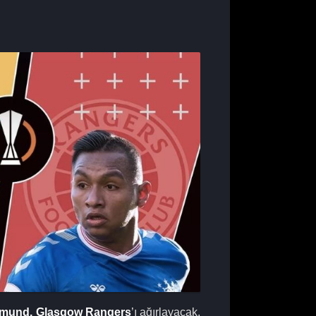
tmund,
Glasgow Rangers
’ı ağırlayacak.