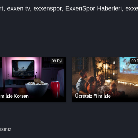
rt
,
exxen tv
,
exxenspor
,
ExxenSpor Haberleri
,
exxe
09 Eyl
09 
lm İzle Korsan
Ücretsiz Film İzle
sınız.