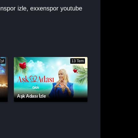
nspor izle
,
exxenspor youtube
Eyl
13 Tem
Aşk Adası İzle