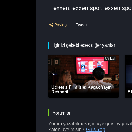
exxen
,
exxen spor
,
exxen spo
Paylaş
:
Tweet
İlginizi çekebilecek diğer yazılar
09 Eyl
Ücretsiz Film İzle: Kaçak Yayın
Rehberi!
Fi
Yorumlar
Yorum yazabilmek için üye girişi yapmalı
Zaten üye misin?
Giriş Yap