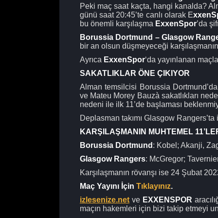
Peki maç saat kaçta, hangi kanalda? Al
günü saat 20:45’te canlı olarak E
xxenS
bu önemli karşılaşma
ExxenSpor
’da şi
Borussia Dortmund – Glasgow Rang
bir an olsun düşmeyeceği karşılaşmanın m
Ayrıca
ExxenSpor
‘da yayınlanan maçla
SAKATLIKLAR ÖNE ÇIKIYOR
Alman temsilcisi Borussia Dortmund’d
ve Mateu Morey Bauzà sakatlıkları neden
nedeni ile ilk 11’de başlaması beklenmiy
Deplasman takımı Glasgow Rangers’ta is
KARŞILAŞMANIN MUHTEMEL 11’LE
Borussia Dortmund
: Kobel; Akanji, Z
Glasgow Rangers
: McGregor; Tavernie
Karşılaşmanın rövanşı ise 24 Şubat 202
Maç Yayını İçin
Tıklayınız
.
izlesenize.net
ve
EXXENSPOR
aracılığ
maçın hakemleri için bizi takip etmeyi u