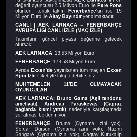
değerli oyuncusu 2.5 Milyon Euro ile
Pere Pons
olurken, konuk takım
Fenerbahçe
’un ise 15
Milyon Euro ile
Altay Bayındır
yer almaktadır.
CANLI | AEK LARNACA – FENERBAHÇE
AVRUPA LİGİ CANLI İZLE (MAÇ İZLE)
Takımların güncel piyasa değerine gelecek
olursak;
AEK LARNACA
: 13.53 Milyon Euro
FENERBAHÇE
: 178.58 Milyon Euro
Ayrıca
Exxen’de
yayınlanan tüm maçları
Exxen
Spor İzle
etiketiyle takip edebilirsiniz.
MUHTEMELEN 11’DE OLMAYACAK
OYUNCULAR
AEK LARNACA:
Bruno Gama (Aşil tendonu
ameliyatı), Andreas Paraskevas (Çapraz
bağlarda kısmi yırtık)
nedeniyle karşılaşmada
yer alması beklenmiyor.
FENERBAHÇE
: Bruma (Oynama izini yok),
Serdar Dursun (Oynama izini yok), Nazim
Sangaré (Oynama izini yok), Cagtay Kurukalip