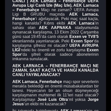
CANLI | AEK Larnaca – Fenerbahçe UEFA
Avrupa Ligi Canlı İzle (Maç İzle)
, AEK Larnaca
– Fenerbahçe
Maçı ne zaman? UEFA Avrupa
Ligi B GRUBU maçında
AEK Larnaca
,
Fenerbahçe
’i ağırlayacak. Peki maç saat kaçta,
hangi kanalda? Kıbrıs ekibi
AEK Larnaca
’in
sahası olan
ΑΕΚ ΛΑΡΝΑΚΑ
stadyumunda
oynanacak karşılaşma, 13 Ekim 2022 Çarşamba
günü saat 19:45’da canlı olarak
Exxen
ve
TV8’5
ekranlarında yayınlanacak. Peki
Exxen Spor
’da
karşılaşma şifresiz mi olacak?
UEFA AVRUPA
LİGİ
’ndeki bu önemli ve zorlu karşılaşma
Exxen
Spor
’da şifreli olarak sadece abonelerinin
imkanına sunulacak.
AEK LARNACA – FENERBAHÇE MAÇI NE
ZAMAN, SAAT KAÇTA VE HANGİ KANALDA
CANLI YAYINLANACAK?
AEK Larnaca, Fenerbahçe
maçı spor severlerin
merakla beklediği en önemli müsabakalardan bir
tanesi. Heyecanın bir an olsun düşmeyeceği
karşılaşmanın muhtemel ilk 11’leri nasıl olacak?
Karşılaşmayı
José Luis Oltra
’mI yoksa
Jorge
Jesus
’un ekibi mi kazanacak?
İki takımada baktığımızda
AEK Larnaca
’nin en