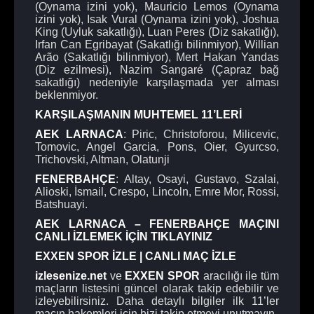
(Oynama izini yok), Mauricio Lemos (Oynama
izini yok), Isak Vural (Oynama izini yok), Joshua
King (Uyluk sakatlığı), Luan Peres (Diz sakatlığı),
Irfan Can Egribayat (Sakatlığı bilinmiyor), Willian
Arão (Sakatlığı bilinmiyor), Mert Hakan Yandas
(Diz ezilmesi), Nazim Sangaré (Çapraz bağ
sakatlığı) nedeniyle karşılaşmada yer alması
beklenmiyor.
KARŞILAŞMANIN MUHTEMEL 11’LERİ
AEK LARNACA
: Piric, Christoforou, Milicevic,
Tomovic, Angel Garcia, Pons, Oier, Gyurcso,
Trichovski, Altman, Olatunji
FENERBAHÇE
: Altay, Osayi, Gustavo, Szalai,
Alioski, İsmail, Crespo, Lincoln, Emre Mor, Rossi,
Batshuayi.
AEK LARNACA – FENERBAHÇE MAÇINI
CANLI İZLEMEK İÇİN TIKLAYINIZ
EXXEN SPOR İZLE | CANLI MAÇ İZLE
izlesenize.net
ve
EXXEN SPOR
aracılığı ile tüm
maçların listesini güncel olarak takip edebilir ve
izleyebilirsiniz. Daha detaylı bilgiler ilk 11’ler
maçın hakemleri için bizi takip etmeyi unutmayın.