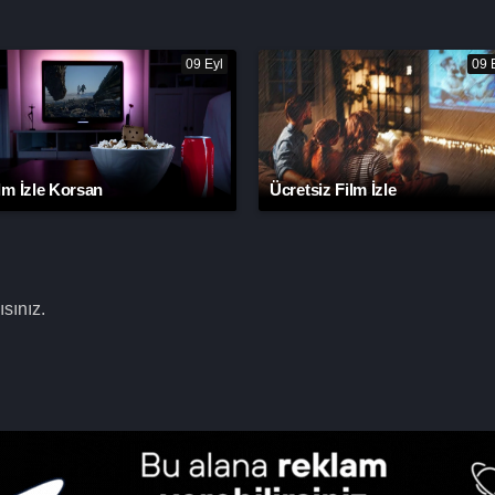
09 Eyl
09 
lm İzle Korsan
Ücretsiz Film İzle
sınız.