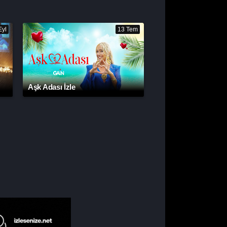
Eyl
13 Tem
Aşk Adası İzle