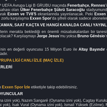
? UEFA Avrupa Ligi B GRUBU maçında
Fenerbahçe
,
Rennes
’
 sahası olan
Ülker Fenerbahçe Şükrü Saracoğlu
stadyumund
arak
Exxen
ve
TV8’5
ekranlarında yayınlanacak. Peki
Exxen
e zorlu karşılaşma
Exxen Spor
’da şifreli olarak sadece abonele
ZAMAN, SAAT KAÇTA VE HANGİ KANALDA CANLI YAYI
lerin merakla beklediği en önemli müsabakalardan bir tanes
l olacak? Karşılaşmayı
Jorge Jesus
’mu yoksa
Bruno Génésio
’
’nin en değerli oyuncusu 15 Milyon Euro ile
Altay Bayındır
adır.
UPA LİGİ CANLI İZLE (MAÇ İZLE)
ERLERİ
rı
Exxen Spor İzle
etiketiyle takip edebilirsiniz.
 OYUNCULAR
 izini yok), Nazım Sangaré (Oynama izini yok), Cagtay Kuruk
i yok), Isak Vural (Oynama izini yok), Ismail Yüksek (Ezilme)