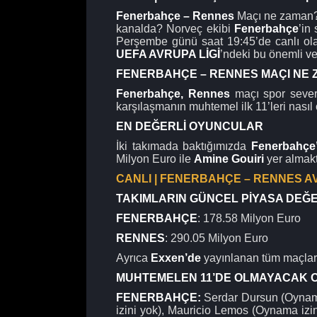
Fenerbahçe – Rennes
Maçı ne zaman
kanalda? Norveç ekibi
Fenerbahçe
’in
Perşembe günü saat 19:45’de canlı ol
UEFA AVRUPA LİGİ
’ndeki bu önemli v
FENERBAHÇE – RENNES MAÇI NE 
Fenerbahçe, Rennes
maçı spor sever
karşılaşmanın muhtemel ilk 11’leri nası
EN DEĞERLİ OYUNCULAR
İki takımada baktığımızda
Fenerbahçe
Milyon Euro ile
Amine Gouiri
yer almakt
CANLI | FENERBAHÇE – RENNES AVR
TAKIMLARIN GÜNCEL PİYASA DEĞ
FENERBAHÇE
: 178.58 Milyon Euro
RENNES
: 290.05 Milyon Euro
Ayrıca
Exxen’de
yayınlanan tüm maçla
MUHTEMELEN 11’DE OLMAYACAK
FENERBAHÇE:
Serdar Dursun (Oynama
izini yok), Mauricio Lemos (Oynama izin