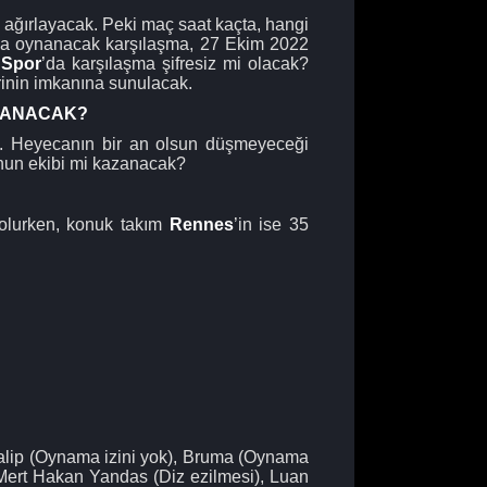
i ağırlayacak. Peki maç saat kaçta, hangi
a oynanacak karşılaşma, 27 Ekim 2022
 Spor
’da karşılaşma şifresiz mi olacak?
rinin imkanına sunulacak.
NLANACAK?
i. Heyecanın bir an olsun düşmeyeceği
nun ekibi mi kazanacak?
olurken, konuk takım
Rennes
’in ise 35
alip (Oynama izini yok), Bruma (Oynama
, Mert Hakan Yandas (Diz ezilmesi), Luan