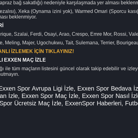
apraz bağ sakatlığı) nedeniyle karşılaşmada yer alması beklenm
 cezalısı), Xeka (Oynama izini yok), Warmed Omari (Sporcu kası
ması beklenmiyor.
Rİ
nrique, Szalai, Ferdi, Osayi, Arao, Crespo, Emre Mor, Rossi, Val
, Meling, Majer, Ugochukwu, Tait, Sulemana, Terrier, Bourigea
LI İZLEMEK İÇİN TIKLAYINIZ!
LI EXXEN MAÇ İZLE
ğı ile tüm maçların listesini güncel olarak takip edebilir ve izleye
nutmayın.
Exxen Spor Avrupa Ligi İzle
,
Exxen Spor Bedava İz
an İzle
,
Exxen Spor Maç İzle
,
Exxen Spor Nasıl İzl
Spor Ücretsiz Maç İzle
,
ExxenSpor Haberleri
,
Futb