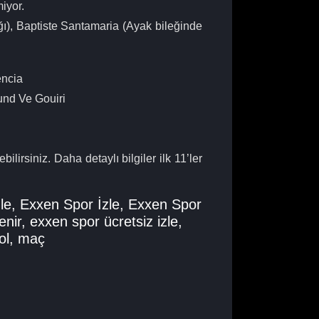
iyor.
ğı), Baptiste Santamaria (Ayak bileğinde
encia
und Ve Gouiri
bilirsiniz. Daha detaylı bilgiler ilk 11’ler
le
,
Exxen Spor İzle
,
Exxen Spor
enir
,
exxen spor ücretsiz izle
,
ol
,
maç