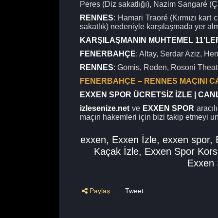
Peres (Diz sakatlığı), Nazim Sangaré (Ç
RENNES
: Hamari Traoré (Kırmızı kart
sakatlık) nedeniyle karşılaşmada yer al
KARŞILAŞMANIN MUHTEMEL 11’LE
FENERBAHÇE
: Altay, Serdar Aziz, He
RENNES
: Gomis, Roden, Rosoni Theate
FENERBAHÇE – RENNES MAÇINI CAN
EXXEN SPOR ÜCRETSİZ İZLE | CAN
izlesenize.net
ve
EXXEN SPOR
aracılı
maçın hakemleri için bizi takip etmeyi u
exxen
,
Exxen İzle
,
exxen spor
,
Kaçak İzle
,
Exxen Spor Kors
Exxen 
Paylaş
:
Tweet