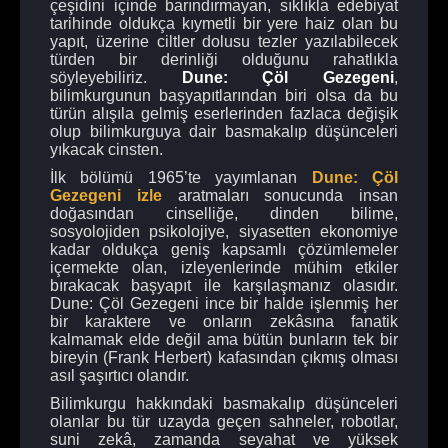
çeşidini içinde barındırmayan, sıklıkla edebiyat
tarihinde oldukça kıymetli bir yere haiz olan bu
yapıt, üzerine ciltler dolusu tezler yazılabilecek
türden bir derinliği olduğunu rahatlıkla
söyleyebiliriz.
Dune: Çöl Gezegeni
,
bilimkurgunun başyapıtlarından biri olsa da bu
türün alışıla gelmiş eserlerinden fazlaca değişik
olup bilimkurguya dair basmakalıp düşünceleri
yıkacak cinsten.
İlk bölümü 1965’te yayımlanan
Dune: Çöl
Gezegeni izle
aratmaları sonucunda insan
doğasından cinselliğe, dinden bilime,
sosyolojiden psikolojiye, siyasetten ekonomiye
kadar oldukça geniş kapsamlı çözümlemeler
içermekte olan, izleyenlerinde mühim etkiler
bırakacak başyapıt ile karşılaşmanız olasıdır.
Dune: Çöl Gezegeni ince bir halde işlenmiş her
bir karaktere ve onların zekâsına fanatik
kalmamak elde değil ama bütün bunların tek bir
bireyin (Frank Herbert) kafasından çıkmış olması
asıl şaşırtıcı olandır.
Bilimkurgu hakkındaki basmakalıp düşünceleri
olanlar bu tür uzayda geçen sahneler, robotlar,
suni zekâ, zamanda seyahat ve yüksek