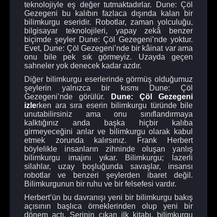
teknolojiyle eş değer tutmaktadırlar. Dune: Çöl
Gezegeni bu kalıbın fazlaca dışında kalan bir
bilimkurgu eseridir. Robotlar, zaman yolculuğu,
bilgisayar teknolojileri, yapay zekâ benzer
biçimde şeyler Dune: Çöl Gezegeni’nde yoktur.
Evet, Dune: Çöl Gezegeni’nde bir kâinat var ama
onu bile pek sık görmeyiz. Uzayda geçen
sahneler yok denecek kadar azdır.
Diğer bilimkurgu eserlerinde görmüş olduğumuz
şeylerin yalnızca bir kısmı Dune: Çöl
Gezegeni’nde görülür.
Dune: Çöl Gezegeni
izle
rken ara sıra eserin bilimkurgu türünde bile
unutabilirsiniz ama onu sınıflandırmaya
kalktığınız anda başka hiçbir kalıba
girmeyeceğini anlar ve bilimkurgu olarak kabul
etmek zorunda kalırsınız. Frank Herbert
böylelikle insanların zihninde oluşan yanlış
bilimkurgu imajını yıkar. Bilimkurgu; lazerli
silahlar, uzay boşluğunda savaşlar, insansı
robotlar ve benzeri şeylerden ibaret değil.
Bilimkurgunun bir ruhu ve bir felsefesi vardır.
Herbert’ün bu davranışı yeni bir bilimkurgu bakış
açısının başlıca örneklerinden olup yeni bir
dönem açtı. Serinin çıkan ilk kitabı, bilimkurgu