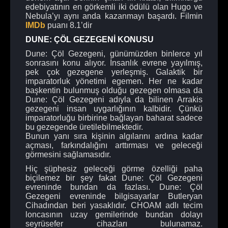
edebiyatının en görkemli iki ödülü olan Hugo ve
Nebula’yı aynı anda kazanmayı başardı. Filmin
IMDb
puanı 8.1’dir
DUNE: ÇÖL GEZEGENİ KONUSU
Dune: Çöl Gezegeni, günümüzden binlerce yıl
sonrasını konu alıyor. İnsanlık evrene yayılmış,
pek çok gezegene yerleşmiş. Galaktik bir
imparatorluk yönetimi egemen. Her ne kadar
başkentin bulunmuş olduğu gezegen olmasa da
Dune: Çöl Gezegeni adıyla da bilinen Arrakis
gezegeni insan uygarlığının kalbidir. Çünkü
imparatorluğu birbirine bağlayan baharat sadece
bu gezegende üretilebilmektedir.
Bunun yanı sıra kişinin algılarını ardına kadar
açması, farkındalığını arttırması ve geleceği
görmesini sağlamasıdır.
Hiç şüphesiz geleceği görme özelliği paha
biçilemez bir şey fakat Dune: Çöl Gezegeni
evreninde bundan da fazlası. Dune: Çöl
Gezegeni evreninde bilgisayarlar Butleryan
Cihadından beri yasaklıdır. CHOAM adlı tecim
loncasının uzay gemilerinde bundan dolayı
seyrüsefer cihazları bulunamaz.