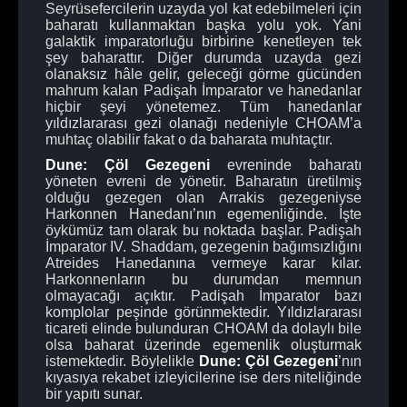
Seyrüsefercilerin uzayda yol kat edebilmeleri için
baharatı kullanmaktan başka yolu yok. Yani
galaktik imparatorluğu birbirine kenetleyen tek
şey baharattır. Diğer durumda uzayda gezi
olanaksız hâle gelir, geleceği görme gücünden
mahrum kalan Padişah İmparator ve hanedanlar
hiçbir şeyi yönetemez. Tüm hanedanlar
yıldızlararası gezi olanağı nedeniyle CHOAM’a
muhtaç olabilir fakat o da baharata muhtaçtır.
Dune: Çöl Gezegeni
evreninde baharatı
yöneten evreni de yönetir. Baharatın üretilmiş
olduğu gezegen olan Arrakis gezegeniyse
Harkonnen Hanedanı’nın egemenliğinde. İşte
öykümüz tam olarak bu noktada başlar. Padişah
İmparator IV. Shaddam, gezegenin bağımsızlığını
Atreides Hanedanına vermeye karar kılar.
Harkonnenların bu durumdan memnun
olmayacağı açıktır. Padişah İmparator bazı
komplolar peşinde görünmektedir. Yıldızlararası
ticareti elinde bulunduran CHOAM da dolaylı bile
olsa baharat üzerinde egemenlik oluşturmak
istemektedir. Böylelikle
Dune: Çöl Gezegeni
’nın
kıyasıya rekabet izleyicilerine ise ders niteliğinde
bir yapıtı sunar.