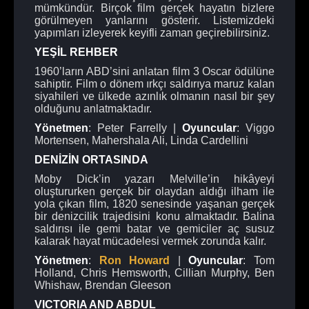
mümkündür. Birçok film gerçek hayatın bizlere
görülmeyen yanlarını gösterir. Listemizdeki
yapımları izleyerek keyifli zaman geçirebilirsiniz.
YEŞİL REHBER
1960’ların ABD’sini anlatan film 3 Oscar ödülüne
sahiptir. Film o dönem ırkçı saldırıya maruz kalan
siyahileri ve ülkede azınlık olmanın nasıl bir şey
olduğunu anlatmaktadır.
Yönetmen
: Peter Farrelly |
Oyuncular
: Viggo
Mortensen, Mahershala Ali, Linda Cardellini
DENİZİN ORTASINDA
Moby Dick’in yazarı Melville’in hikâyeyi
oluştururken gerçek bir olaydan aldığı ilham ile
yola çıkan film, 1820 senesinde yaşanan gerçek
bir denizcilik trajedisini konu almaktadır. Balina
saldırısı ile gemi batar ve gemiciler aç susuz
kalarak hayat mücadelesi vermek zorunda kalır.
Yönetmen
:
Ron Howard
|
Oyuncular
: Tom
Holland, Chris Hemsworth, Cillian Murphy, Ben
Whishaw, Brendan Gleeson
VICTORIA AND ABDUL