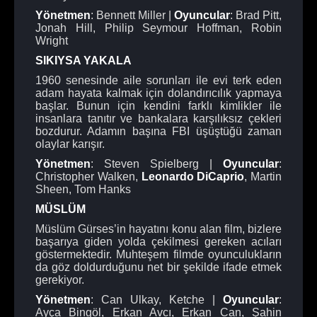
Yönetmen
: Bennett Miller |
Oyuncular
: Brad Pitt,
Jonah Hill, Philip Seymour Hoffman, Robin
Wright
SIKIYSA YAKALA
1960 senesinde aile sorunları ile evi terk eden
adam hayata kalmak için dolandırıcılık yapmaya
başlar. Bunun için kendini farklı kimlikler ile
insanlara tanıtır ve bankalara karşılıksız çekleri
bozdurur. Adamın başına FBI üşüştüğü zaman
olaylar karışır.
Yönetmen
: Steven Spielberg |
Oyuncular
:
Christopher Walken,
Leonardo DiCaprio
, Martin
Sheen, Tom Hanks
MÜSLÜM
Müslüm Gürses’in hayatını konu alan film, bizlere
başarıya giden yolda çekilmesi gereken acıları
göstermektedir. Muhteşem filmde oyunculukların
da göz doldurduğunu net bir şekilde ifade etmek
gerekiyor.
Yönetmen
: Can Ulkay, Ketche |
Oyuncular
:
Ayça Bingöl, Erkan Avcı, Erkan Can, Şahin