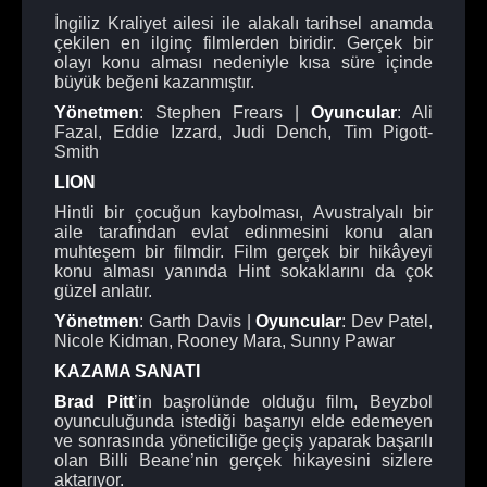
İngiliz Kraliyet ailesi ile alakalı tarihsel anamda
çekilen en ilginç filmlerden biridir. Gerçek bir
olayı konu alması nedeniyle kısa süre içinde
büyük beğeni kazanmıştır.
Yönetmen
: Stephen Frears |
Oyuncular
: Ali
Fazal, Eddie Izzard, Judi Dench, Tim Pigott-
Smith
LION
Hintli bir çocuğun kaybolması, Avustralyalı bir
aile tarafından evlat edinmesini konu alan
muhteşem bir filmdir. Film gerçek bir hikâyeyi
konu alması yanında Hint sokaklarını da çok
güzel anlatır.
Yönetmen
: Garth Davis |
Oyuncular
: Dev Patel,
Nicole Kidman, Rooney Mara, Sunny Pawar
KAZAMA SANATI
Brad Pitt
’in başrolünde olduğu film, Beyzbol
oyunculuğunda istediği başarıyı elde edemeyen
ve sonrasında yöneticiliğe geçiş yaparak başarılı
olan Billi Beane’nin gerçek hikayesini sizlere
aktarıyor.