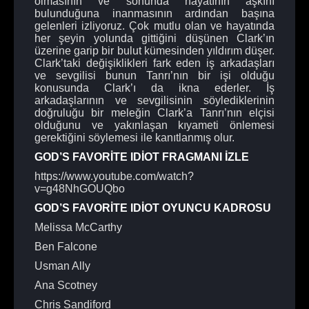
olmasının ve sonunda hayatının aşkını
bulunduğuna inanmasının ardından başına
gelenleri izliyoruz. Çok mutlu olan ve hayatında
her şeyin yolunda gittiğini düşünen Clark’ın
üzerine garip bir bulut kümesinden yıldırım düşer.
Clark’taki değişiklikleri fark eden iş arkadaşları
ve sevgilisi bunun Tanrı’nın bir işi olduğu
konusunda Clark’ı da ikna ederler. İş
arkadaşlarının ve sevgilisinin söylediklerinin
doğruluğu bir meleğin Clark’a Tanrı’nın elçisi
olduğunu ve yakınlaşan kıyameti önlemesi
gerektiğini söylemesi ile kanıtlanmış olur.
GOD’S FAVORİTE IDİOT FRAGMANI İZLE
https://www.youtube.com/watch?
v=g48NhGOUQbo
GOD’S FAVORİTE IDİOT OYUNCU KADROSU
Melissa McCarthy
Ben Falcone
Usman Ally
Ana Scotney
Chris Sandiford