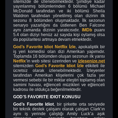
sitemizde de izlenebilmektedir. Şimdiye kadar
yayınlanmış bölümlerinden 6 bölümü Michael
McDonald tarafından ve iki bölümü Sheila
Waldron tarafından yönetilmiş olan dizinin ilk
sezonu 8 bölümden oluşmaktadır. İlk sezonun
senaryo yazarlığını da üstlenen Ben Falcone
aynı zamanda dizinin yaratıcısıdır.
IMDb
puanı
5.4 olan diziyi henüz az sayıda kişi oylamış olsa
da popülaritesi artmaya devam etmektedir.
God’s Favorite Idiot Netflix İzle
, apokaliptik bir
iş yeri komedisi olan dizi Amerikan yapımıdır.
Toplamda 16 bölümden oluşan sezonun ilk yarısı
Netflix
’in web sitesi üzerinden ve
izlesenize.net
sitemizden
God’s Favorite Idiot İzle
etikiteti ile
ücretsiz olarak izlenebilmektedir. İzleyenler
tarafından Amerikan klişelerini çok fazla yer
vermesi sebebi ile bir miktar eleştiri toplamış olan
samimi havası, eğlenceli müzikleri ve eğlenceli
kadrosu ile oldukça beğenilmektedir.
GOD’S FAVORITE IDIOT KONUSU
God’s Favorite Idiot
, bir şirkette orta seviyede
bir teknik destek çalışanı olarak çalışan Clark’ın
aynı iş yerinde çalıştığı Amily Luck’a aşık