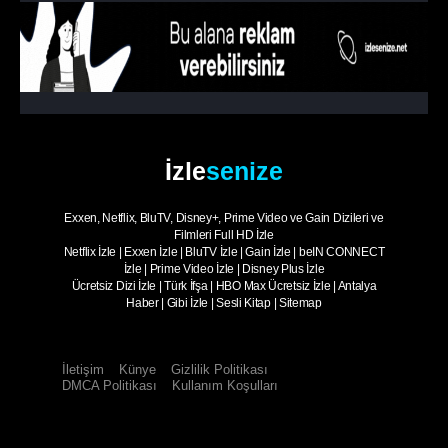
İzle
senize
Exxen, Netflix, BluTV, Disney+, Prime Video ve Gain Dizileri ve
Filmleri Full HD İzle
Netflix İzle
|
Exxen İzle
|
BluTV İzle
|
Gain İzle
|
beIN CONNECT
İzle
|
Prime Video İzle
|
Disney Plus İzle
Ücretsiz Dizi İzle
|
Türk İfşa
|
HBO Max Ücretsiz İzle
|
Antalya
Haber
|
Gibi İzle
|
Sesli Kitap
|
Sitemap
İletişim
Künye
Gizlilik Politikası
DMCA Politikası
Kullanım Koşulları