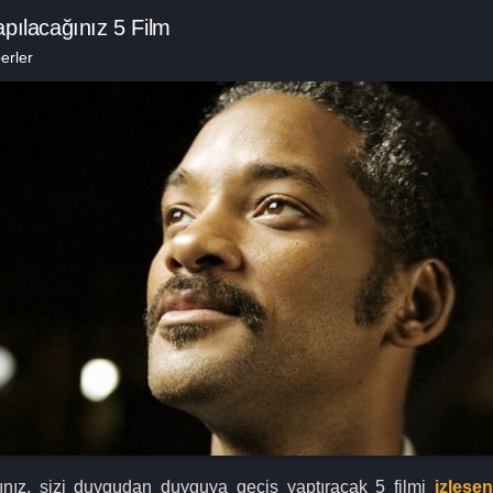
pılacağınız 5 Film
erler
ınız, sizi duygudan duyguya geçiş yaptıracak 5 filmi
izlesen