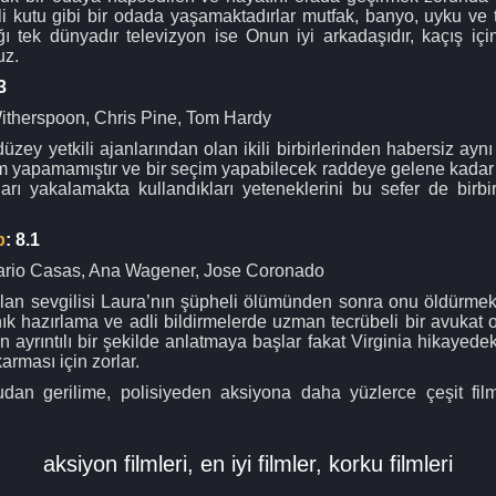
ili kutu gibi bir odada yaşamaktadırlar mutfak, banyo, uyku ve
ığı tek dünyadır televizyon ise Onun iyi arkadaşıdır, kaçış iç
uz.
3
therspoon, Chris Pine, Tom Hardy
zey yetkili ajanlarından olan ikili birbirlerinden habersiz aynı 
im yapamamıştır ve bir seçim yapabilecek raddeye gelene kadar 
rı yakalamakta kullandıkları yeteneklerini bu sefer de birbir
b
: 8.1
rio Casas, Ana Wagener, Jose Coronado
ı olan sevgilisi Laura’nın şüpheli ölümünden sonra onu öldürme
ık hazırlama ve adli bildirmelerde uzman tecrübeli bir avukat o
ayrıntılı bir şekilde anlatmaya başlar fakat Virginia hikayedeki 
arması için zorlar.
an gerilime, polisiyeden aksiyona daha yüzlerce çeşit filmi
aksiyon filmleri
,
en iyi filmler
,
korku filmleri