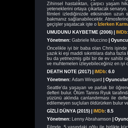
Zihinsel hastalıktan, çarpıcı yaşam hi
yeteneklerini ortaya çıkartacak senaryo.
filmleri izlediğinizde etkisinden uzu
bakmanız sağlanabilecektir. Atmosferin
geçişler yaşatacak işte o
İzlerken Karm
UMUDUNU KAYBETME (2006) |
IMDb
Yönetmen:
Gabriele Muccino
| Oyuncu
Öncelikle iyi bir baba olan Chris işin
yazık ki eşi maddi sıkıntılara daha fazla
bu da yetmezmiş gibi bir de ev sahibi oğ
ve muhtemelen izleyebileceğiniz en iyi dr
DEATH NOTE (2017) |
IMDb
: 6.0
Yönetmen:
Adam Wingard
| Oyuncula
Seattle’da yaşayan ve parlak bir öğrenc
defteri bulur. Ölüm Tanrısı Ryuk tarafı
yüzünü aklında canlandırması ile defter
edilemeyen suçluları öldürürken bulur v
GİZLİ DÜNYA (2015) |
IMDb
: 8.5
Yönetmen:
Lenny Abrahamson
| Oyunc
Filmde, 5 yaşındaki oğlu ile birlikte k