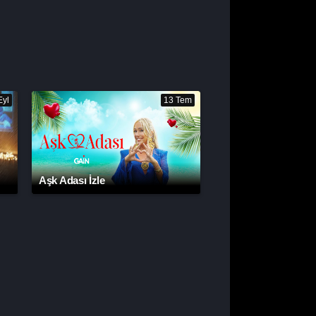
Eyl
13 Tem
Aşk Adası İzle