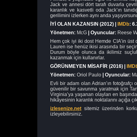
Jack ve annesi dört tarafı duvarla çevr
karanlık ve kasvetli oda Jack’ın tanıd
gerilimini izlerken aynı anda yaşıyorsun
İYİ OLAN KAZANSIN (2012) |
IMDb
: 6.
Yönetmen:
McG
| Oyuncular:
Reese Wi
Hem çok iyi iki dost Hemde CIA’in üst dü
Lauren ise henüz ikisi arasında bir seç
Durum böyle olunca da ikilimiz suçlula
kazanmak için kullanırlar.
GÖRÜNMEYEN MİSAFİR (2016) |
IMD
Yönetmen:
Oriol Paulo
| Oyuncular:
Ma
Evli bir adam olan Adrian’ın fotoğrafç
güvenilir bir savunma yaratmak için Tan
Virginia’ya yaşanan olayları en başından 
hikâyesinin karanlık noktalarını açığa çık
izlesenize.net
sitemiz üzerinden korkud
izleyebilirsiniz.