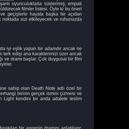
şarılı oyunculuklarla süslenmiş, empati
dürecek filmler listesi. Öyle ki bu öneri
 ve geçişlerle hayata başka bir açıdan
k noktada sizi etkileyecek ve ruhunuzda
da iyi eşlik yapan bir adamdır ancak ne
ın terk edişi ana karakterimizi üzer ancak
ğı ve dramı başlar. Çok duygusal bir film
yirler.
cüne sahip olan Death Note adlı özel bir
erhangi birinin gerçek ismini çizmesi ve
an Light kendini bir anda adalete teslim
rakılan bir annenin dramını anlatılıyor.