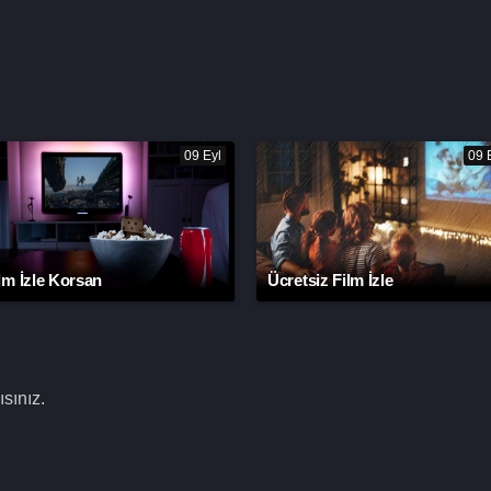
09 Eyl
09 
lm İzle Korsan
Ücretsiz Film İzle
sınız.