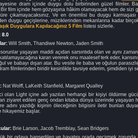
kayesine dram içinde duygu dolu birbirinden güzel filmler. Ba
 Bir film içinde hem gözyaşına hâkim olamayacak hem de sizi gül
n süre çıkamayacaksınız. Ve en önemlisi bu duygu karmaşası
den duygu geçişlerine, müziklerinden mekanlarına kadar birço
aşık Duygulara Kapılacağınız 5 Film
listesi sizlerle.
: 8.0
lar:
Will Smith, Thandiwe Newton, Jaden Smith
de sorunlar yaşayan maddi açıdan sarsıntıda olan ve aynı zaman
 katılamayacağına kararı vererek onu maalesef terk eder, karısın
ul ve babayı dışarı atar. Bu vesile ile baba ve oğulun parasızlı
am filmlerinden biridir kesinlikle tavsiye ederim, şimdiden iyi se
r:
Nat Wolff, LaKeith Stanfield, Margaret Qualley
i olan Light içine adı yazılan herhangi bir kişiyi öldürme gü
ndan ziyaret edilen genç ondan kitaba dünya üzerinde yaşayan h
e adını yazdığı kişinin öleceğinin bilgisini iletir bunları duy
e hikayemiz başlar.
ular:
Brie Larson, Jacob Tremblay, Sean Bridgers
üçük bir odaya hapsedilen ve hayatını orada geçirmek zorunda bı