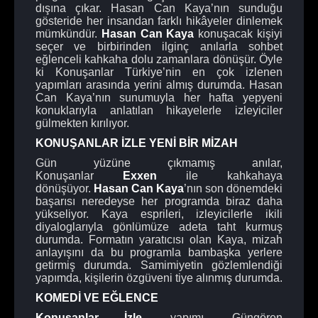
dışına çıkar. Hasan Can Kaya’nın sunduğu
gösteride her insandan farklı hikâyeler dinlemek
mümkündür.
Hasan Can Kaya
konuşacak kişiyi
seçer ve birbirinden ilginç anılarla sohbet
eğlenceli kahkaha dolu zamanlara dönüşür. Öyle
ki Konuşanlar Türkiye’nin en çok izlenen
yapımları arasında yerini almış durumda. Hasan
Can Kaya’nın sunumuyla her hafta yepyeni
konuklarıyla anlatılan hikayelerle izleyiciler
gülmekten kırılıyor.
KONUŞANLAR İZLE YENİ BİR MİZAH
Gün yüzüne çıkmamış anılar,
Konuşanlar
Exxen
ile kahkahaya
dönüşüyor.
Hasan Can Kaya
’nın son dönemdeki
başarısı neredeyse her programda biraz daha
yükseliyor. Kaya esprileri, izleyicilerle ikili
diyaloglarıyla gönlümüze adeta taht kurmuş
durumda. Formatın yaratıcısı olan Kaya, mizah
anlayışını da bu programla bambaşka yerlere
getirmiş durumda. Samimiyetin gözlemlendiği
yapımda, kişilerin özgüveni tiye alınmış durumda.
KOMEDİ VE EĞLENCE
Konuşanlar İzle
, yapımı, Güngören