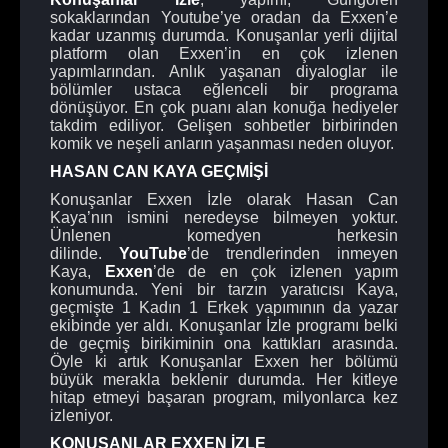
sokaklarından Youtube’ye oradan da Exxen’e
kadar uzanmış durumda. Konuşanlar yerli dijital
platform olan Exxen’in en çok izlenen
yapımlarından. Anlık yaşanan diyaloglar ile
bölümler ustaca eğlenceli bir programa
dönüşüyor. En çok puanı alan konuğa hediyeler
takdim ediliyor. Gelişen sohbetler birbirinden
komik ve neşeli anların yaşanması neden oluyor.
HASAN CAN KAYA GEÇMİŞİ
Konuşanlar Exxen İzle olarak Hasan Can
Kaya’nın ismini neredeyse bilmeyen yoktur.
Ünlenen komedyen herkesin
dilinde.
YouTube
’de trendlerinden inmeyen
Kaya,
Exxen
’de de en çok izlenen yapım
konumunda. Yeni bir tarzın yaratıcısı Kaya,
geçmişte 1 Kadın 1 Erkek yapımının da yazar
ekibinde yer aldı. Konuşanlar İzle programı belki
de geçmiş birikiminin ona kattıkları arasında.
Öyle ki artık Konuşanlar Exxen her bölümü
büyük merakla beklenir durumda. Her kitleye
hitap etmeyi başaran program, milyonlarca kez
izleniyor.
KONUŞANLAR EXXEN İZLE