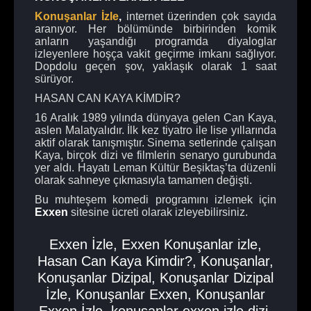
Konuşanlar İzle
,
internet üzerinden çok sayıda
aranıyor. Her bölümünde birbirinden komik
anların yaşandığı programda diyaloglar
izleyenlere hoşça vakit geçirme imkanı sağlıyor.
Dopdolu geçen şov, yaklaşık olarak 1 saat
sürüyor.
HASAN CAN KAYA KİMDİR?
16 Aralık 1989 yılında dünyaya gelen Can Kaya,
aslen Malatyalıdır. İlk kez tiyatro ile lise yıllarında
aktif olarak tanışmıştır. Sinema setlerinde çalışan
Kaya, birçok dizi ve filmlerin senaryo gurubunda
yer aldı. Hayatı Leman Kültür Beşiktaş’ta düzenli
olarak sahneye çıkmasıyla tamamen değişti.
Bu muhteşem komedi programını izlemek için
Exxen
sitesine ücreti olarak izleyebilirsiniz.
Exxen İzle
,
Exxen Konuşanlar izle
,
Hasan Can Kaya Kimdir?
,
Konuşanlar
,
Konuşanlar Dizipal
,
Konuşanlar Dizipal
İzle
,
Konuşanlar Exxen
,
Konuşanlar