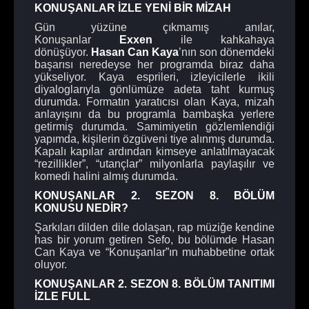
KONUŞANLAR İZLE YENİ BİR MİZAH
Gün yüzüne çıkmamış anılar,
Konuşanlar
Exxen
ile kahkahaya
dönüşüyor.
Hasan Can Kaya
’nın son dönemdeki
başarısı neredeyse her programda biraz daha
yükseliyor. Kaya esprileri, izleyicilerle ikili
diyaloglarıyla gönlümüze adeta taht kurmuş
durumda. Formatın yaratıcısı olan Kaya, mizah
anlayışını da bu programla bambaşka yerlere
getirmiş durumda. Samimiyetin gözlemlendiği
yapımda, kişilerin özgüveni tiye alınmış durumda.
Kapalı kapılar ardından kimseye anlatılmayacak
“rezillikler”, “utançlar” milyonlarla paylaşılır ve
komedi halini almış durumda.
KONUŞANLAR 2. SEZON 8. BÖLÜM
KONUSU NEDİR?
Şarkıları dilden dile dolaşan, rap müziğe kendine
has bir yorum getiren Sefo, bu bölümde Hasan
Can Kaya ve “Konuşanlar”ın muhabbetine ortak
oluyor.
KONUŞANLAR 2. SEZON
8
. BÖLÜM TANITIMI
İZLE FULL