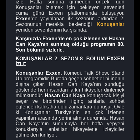
izle. Hafta sonuna girmeden önceki gün
Konuşanlar izlemek için bekleyen sevenleri
cuma günü Exxen platformunda buluşuyor.
Exxen
’de yayınlanan ilk sezonun ardından 2.
Sezonunun merakla beklendiği
Konuşanlar
yeniden sevenlerinin karşısında.
Karşınızda Exxen’de en çok izlenen ve Hasan
Can Kaya’nın sunmuş olduğu programın 80.
Son bölümü sizlerle.
KONUŞANLAR 2. SEZON 8. BÖLÜM EXXEN
İZLE
Konuşanlar Exxen
, Komedi, Talk Show, Stand
Up programıdır. Burada geçen sohbetler bilinenin
dışına çıkar. Hasan Can Kaya’nın sunduğu
gösteride her insandan farklı hikâyeler dinlemek
mümkündür.
Hasan Can Kaya
konuşacak kişiyi
seçer ve birbirinden ilginç anılarla sohbet
eğlenceli kahkaha dolu zamanlara dönüşür. Öyle
ki Konuşanlar Türkiye’nin en çok izlenen
yapımları arasında yerini almış durumda. Hasan
Can Kaya’nın sunumuyla her hafta yepyeni
konuklarıyla anlatılan hikayelerle izleyiciler
gülmekten kırılıyor.