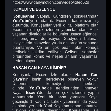
https://www.dailymotion.com/video/x8eo52d
KOMEDİ VE EĞLENCE
Konuşanlar
yapımı, Güngören sokaklarından
YouTube
’ye oradan da Exxen’e kadar uzanmış
durumda. Konuşanlar yerli dijital platform olan
Exxen’in en çok izlenen yapımlarından. Anlık
yaşanan diyaloglar ile bölümler ustaca eğlenceli
bir programa dönüşüyor. Stüdyoda bulunan
izleyicilerin hikayeleri ya da anıları gün sonunda
puanlanıyor. Ve en çok puanı alan konuğa
hediyeler takdim ediliyor. Gelişen sohbetler
birbirinden komik ve neşeli anların yaşanması
neden oluyor.
HASAN CAN KAYA KİMDİR?
Konuşanlar Exxen İzle olarak
Hasan Can
Kaya
’nın ismini neredeyse bilmeyen yoktur.
Ünlenen komedyen herkesin
dilinde.
YouTube
’de trendlerinden inmeyen
Kaya,
Exxen
’de de en çok izlenen yapım
konumunda. Yeni bir tarzın yaratıcısı Kaya,
geçmişte 1 Kadın 1 Erkek yapımının da yazar
ekibinde yer aldı. Yani Kaya’nın sahne sanatı ve
vizyonu geçmişe dayanıyor. Konuşanlar İzle