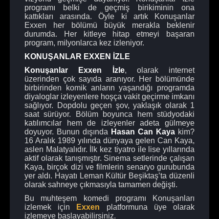
programı belki de geçmiş birikiminin ona
kattıkları arasında. Öyle ki artık Konuşanlar
Exxen her bölümü büyük merakla beklenir
durumda. Her kitleye hitap etmeyi başaran
program, milyonlarca kez izleniyor.
KONUŞANLAR EXXEN İZLE
Konuşanlar Exxen İzle
, olarak internet
üzerinden çok sayıda aranıyor. Her bölümünde
birbirinden komik anların yaşandığı programda
diyaloglar izleyenlere hoşça vakit geçirme imkanı
sağlıyor. Dopdolu geçen şov, yaklaşık olarak 1
saat sürüyor. Bölüm boyunca hem stüdyodaki
katılımcılar hem de izleyenler adeta gülmeye
doyuyor. Bunun dışında
Hasan Can Kaya
kim?
16 Aralık 1989 yılında dünyaya gelen Can Kaya,
aslen Malatyalıdır. İlk kez tiyatro ile lise yıllarında
aktif olarak tanışmıştır. Sinema setlerinde çalışan
Kaya, birçok dizi ve filmlerin senaryo gurubunda
yer aldı. Hayatı Leman Kültür Beşiktaş’ta düzenli
olarak sahneye çıkmasıyla tamamen değişti.
Bu muhteşem komedi programı Konuşanları
izlemek için
Exxen
platformuna üye olarak
izlemeye başlayabilirsiniz.