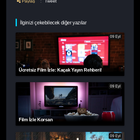
Paylaş
:
Tweet
İlginizi çekebilecek diğer yazılar
09 Eyl
Ücretsiz Film İzle: Kaçak Yayın Rehberi!
09 Eyl
Film İzle Korsan
09 Eyl