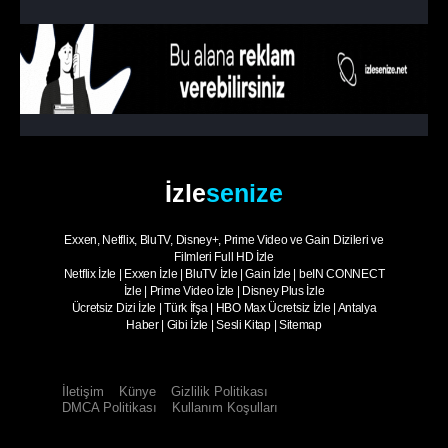
İzle
senize
Exxen, Netflix, BluTV, Disney+, Prime Video ve Gain Dizileri ve
Filmleri Full HD İzle
Netflix İzle
|
Exxen İzle
|
BluTV İzle
|
Gain İzle
|
beIN CONNECT
İzle
|
Prime Video İzle
|
Disney Plus İzle
Ücretsiz Dizi İzle
|
Türk İfşa
|
HBO Max Ücretsiz İzle
|
Antalya
Haber
|
Gibi İzle
|
Sesli Kitap
|
Sitemap
İletişim
Künye
Gizlilik Politikası
DMCA Politikası
Kullanım Koşulları