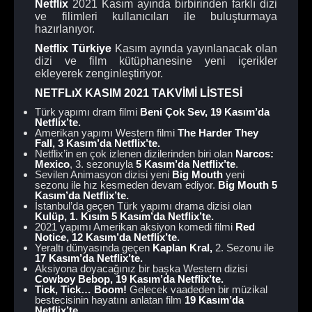
Netflix
2021 Kasım ayında birbirinden farklı dizi
ve filimleri kullanıcıları ile buluşturmaya
hazırlanıyor.
Netflix Türkiye
Kasım ayında yayınlanacak olan
dizi ve film kütüphanesine yeni içerikler
ekleyerek zenginleştiriyor.
NETFLıX KASIM 2021 TAKVİMİ LİSTESİ
Türk yapımı dram filmi
Beni Çok Sev,
19 Kasım’da
Netflix’te.
Amerikan yapımı Western filmi
The Harder They
Fall, 3 Kasım’da Netflix’te.
Netflix’in en çok izlenen dizilerinden biri olan
Narcos:
Mexico
, 3. sezonuyla
5 Kasım’da Netflix’te
.
Sevilen Animasyon dizisi yeni
Big Mouth
yeni
sezonu ile hız kesmeden devam ediyor.
Big Mouth 5
Kasım’da Netflix’te.
İstanbul’da geçen Türk yapımı drama dizisi olan
Kulüp, 1. Kısım
5 Kasım’da Netflix’te.
2021 yapımı Amerikan aksiyon komedi filmi
Red
Notice, 12 Kasım’da Netflix’te.
Yeraltı dünyasında geçen
Kaplan Kral,
2. Sezonu ile
17 Kasım’da Netflix’te.
Aksiyona doyacağınız bir başka Western dizisi
Cowboy
Bebop,
19 Kasım’da Netflix’te.
Tick, Tick… Boom!
Gelecek vaadeden bir müzikal
bestecisinin hayatını anlatan film
19 Kasım’da
Netflix’te.