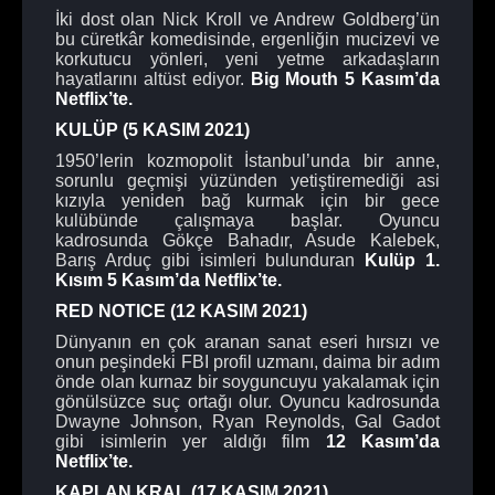
İki dost olan Nick Kroll ve Andrew Goldberg’ün
bu cüretkâr komedisinde, ergenliğin mucizevi ve
korkutucu yönleri, yeni yetme arkadaşların
hayatlarını altüst ediyor.
Big Mouth 5 Kasım’da
Netflix’te.
KULÜP (5 KASIM 2021)
1950’lerin kozmopolit İstanbul’unda bir anne,
sorunlu geçmişi yüzünden yetiştiremediği asi
kızıyla yeniden bağ kurmak için bir gece
kulübünde çalışmaya başlar. Oyuncu
kadrosunda Gökçe Bahadır, Asude Kalebek,
Barış Arduç gibi isimleri bulunduran
Kulüp 1.
Kısım
5 Kasım’da Netflix’te.
RED NOTICE (12 KASIM 2021)
Dünyanın en çok aranan sanat eseri hırsızı ve
onun peşindeki FBI profil uzmanı, daima bir adım
önde olan kurnaz bir soyguncuyu yakalamak için
gönülsüzce suç ortağı olur. Oyuncu kadrosunda
Dwayne Johnson, Ryan Reynolds, Gal Gadot
gibi isimlerin yer aldığı film
12 Kasım’da
Netflix’te.
KAPLAN KRAL (17 KASIM 2021)