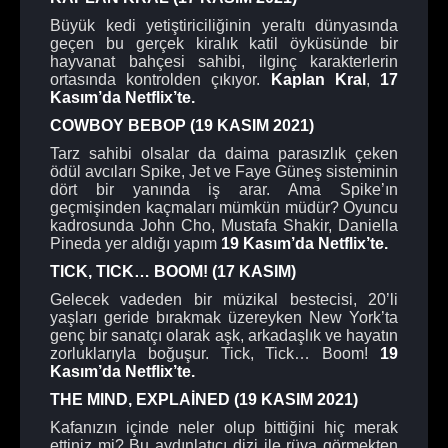
Büyük kedi yetiştiriciliğinin yeraltı dünyasında
geçen bu gerçek kiralık katil öyküsünde bir
hayvanat bahçesi sahibi, ilginç karakterlerin
ortasında kontrolden çıkıyor.
Kaplan Kral
,
17
Kasım’da Netflix’te.
COWBOY BEBOP (19 KASIM 2021)
Tarz sahibi olsalar da daima parasızlık çeken
ödül avcıları Spike, Jet ve Faye Güneş sisteminin
dört bir yanında iş arar. Ama Spike’ın
geçmişinden kaçmaları mümkün müdür? Oyuncu
kadrosunda John Cho, Mustafa Shakir, Daniella
Pineda yer aldığı yapım
19 Kasım’da Netflix’te.
TICK, TICK… BOOM! (17 KASIM)
Gelecek vadeden bir müzikal bestecisi, 20’li
yaşları geride bırakmak üzereyken New York’ta
genç bir sanatçı olarak aşk, arkadaşlık ve hayatın
zorluklarıyla boğuşur. Tick, Tick… Boom!
19
Kasım’da Netflix’te.
THE MIND, EXPLAİNED (19 KASIM 2021)
Kafanızın içinde neler olup bittiğini hiç merak
ettiniz mi? Bu aydınlatıcı dizi ile rüya görmekten