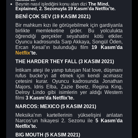
Beynin nasıl işlediğini konu alan dizi
The Mind,
Explained, 2. Sezonuyla 19 Kasım’da Netflix’te.
BENİ ÇOK SEV (19 KASIM 2021)
Bir mahkum kızı ile görüşebilmek için gardiyanla
birlikte memleketine gider. Bu yolculukta
öğrendiği gerçekler seyahatini kötü etkiler.
Oyuncu kadrosunda Sarp Akkaya, Songül Öden,
Ercan Kesal’ın bulunduğu film
19 Kasım’da
Netflix
‘te.
THE HARDER THEY FALL (3 KASIM 2021)
İntikam ateşi ile yanıp tutuşan Nat love, düşmanı
rufus bucke’yı atl etmek için kendi acımasız
çetesini kurar. Oyuncu kadrosunda Jonathan
Majors, Idris Elba, Zazie Beetz, Regina King,
Delroy Lindo gibi isimlerin yer aldığı Western
filmi
3 Kasım’da Netflix’te.
NARCOS: MEXICO (5 KASIM 2021)
Meksika’nın kartellerinin yükselişini anlatan
Narcos’un hikayesi 2. Sezonu ile
5 Kasım’da
Netflix’te.
BIG MOUTH (5 KASIM 2021)