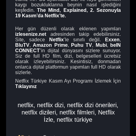
kaygı bozukluklarına beynin nasıl işlediğini
keşfedin.
The Mind, Explained,
2. Sezonuyla
19 Kasım’da Netflix’te.
Her gün düzenli olarak eklenen yapımları
izlesenize.net
adresinden takip edebilirsiniz.
Site, sadece
Netflix
’le sınırlı değil.
Exxen
,
BluTV
,
Amazon
Prime
,
Puhu
TV
,
Mubi
,
beIN
CONNECT
’in dijital dünyasını sizlere sunuyor.
Siz de full HD film, dizi, belgeselleri ücretsiz
olarak izleyebilirsiniz. Kesintisiz, donmadan
onlarca dijital platformun yapımları full HD olarak
sizlerle.
Netflix Türkiye Kasım Ayı Programı İzlemek İçin
Tıklayınız
netflix
,
netflix dizi
,
netflix dizi önerileri
,
netflix dizileri
,
netflix filmleri
,
Netflix
İzle
,
netflix türkiye