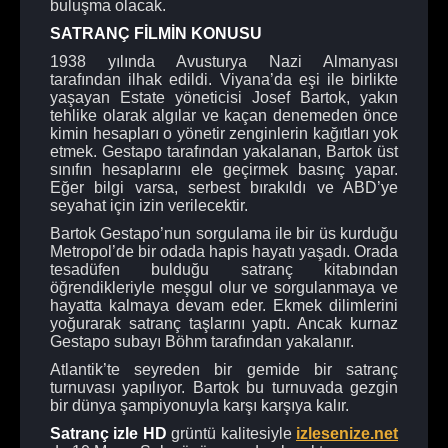
buluşma olacak.
SATRANÇ FİLMİN KONUSU
1938 yılında Avusturya Nazi Almanyası
tarafından ilhak edildi. Viyana’da eşi ile birlikte
yaşayan Estate yöneticisi Josef Bartok, yakın
tehlike olarak algılar ve kaçan denemeden önce
kimin hesapları o yönetir zenginlerin kağıtları yok
etmek. Gestapo tarafından yakalanan, Bartok üst
sınıfın hesaplarını ele geçirmek basınç yapar.
Eğer bilgi varsa, serbest bırakıldı ve ABD’ye
seyahat için izin verilecektir.
Bartok Gestapo’nun sorgulama ile bir üs kurduğu
Metropol’de bir odada hapis hayatı yaşadı. Orada
tesadüfen bulduğu satranç kitabından
öğrendikleriyle meşgul olur ve sorgulanmaya ve
hayatta kalmaya devam eder. Ekmek dilimlerini
yoğurarak satranç taşlarını yaptı. Ancak kurnaz
Gestapo subayı Böhm tarafından yakalanır.
Atlantik’te seyreden bir gemide bir satranç
turnuvası yapılıyor. Bartok bu turnuvada gezgin
bir dünya şampiyonuyla karşı karşıya kalır.
Satranç izle
HD
grüntü kalitesiyle
izlesenize.net