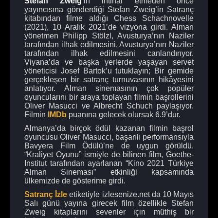
Stefan Zweig
‘in intihar etmeden önce
yayıncısına gönderdiği Stefan Zweig’in Satranç
kitabından filme aldığı Chess Schachnovelle
(2021), 10 Aralık 2021’de vizyona girdi. Alman
yönetmen Philipp Stölzl, Avusturya’nın Naziler
tarafından ilhak edilmesini, Avusturya’nın Naziler
tarafından ilhak edilmesini canlandırıyor.
Viyana’da ve başka yerlerde yaşayan servet
yöneticisi Josef Bartok’u tutuklayın; Bir gemide
gerçekleşen bir satranç turnuvasının hikâyesini
anlatıyor. Alman sinemasının çok popüler
oyuncularını bir araya toplayan filmin başrollerini
Oliver Masucci ve Albrecht Schuch paylaşıyor.
Filmin
IMDb
puanına gelecek olursak 6.9’dur.
Almanya’da birçok ödül kazanan filmin başrol
oyuncusu Oliver Masucci, başarılı performansıyla
Bavyera Film Ödülü’ne de uygun görüldü.
“Kraliyet Oyunu” ismiyle de bilinen film, Goethe-
Institut tarafından ayarlanan “Kino 2021 Türkiye
Alman Sineması” etkinliği kapsamında
ülkemizde de gösterime girdi.
Satranç İzle
etiketiyle izlesenize.net da 10 Mayıs
Salı günü yayına girecek film özellikle Stefan
Zweig kitaplarını sevenler için müthiş bir