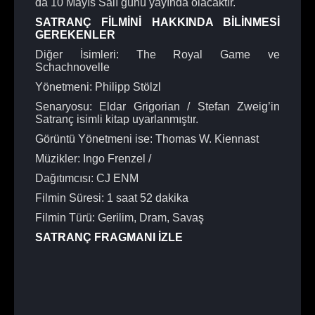
da 10 Mayıs Salı günü yayında olacaktır.
SATRANÇ FİLMİNİ HAKKINDA BİLİNMESİ
GEREKENLER
Diğer İsimleri: The Royal Game ve
Schachnovelle
Yönetmeni: Philipp Stölzl
Senaryosu: Eldar Grigorian / Stefan Zweig’in
Satranç isimli kitap uyarlanmıştır.
Görüntü Yönetmeni ise: Thomas W. Kiennast
Müzikler: Ingo Frenzel /
Dağıtımcısı: CJ ENM
Filmin Süresi: 1 saat 52 dakika
Filmin Türü: Gerilim, Dram, Savaş
SATRANÇ FRAGMANI İZLE