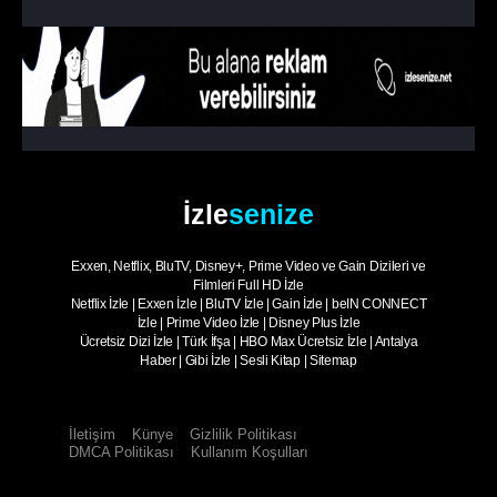
İzle
senize
Exxen, Netflix, BluTV, Disney+, Prime Video ve Gain Dizileri ve
Filmleri Full HD İzle
Netflix İzle
|
Exxen İzle
|
BluTV İzle
|
Gain İzle
|
beIN CONNECT
İzle
|
Prime Video İzle
|
Disney Plus İzle
Ücretsiz Dizi İzle
|
Türk İfşa
|
HBO Max Ücretsiz İzle
|
Antalya
Haber
|
Gibi İzle
|
Sesli Kitap
|
Sitemap
İletişim
Künye
Gizlilik Politikası
DMCA Politikası
Kullanım Koşulları