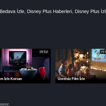
Bedava İzle
,
Disney Plus Haberleri
,
Disney Plus İz
09 Eyl
09 
lm İzle Korsan
Ücretsiz Film İzle
sınız.