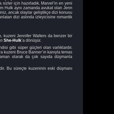
 sizler için hazırladık. Marvel’in en yeni
i hem Hulk aynı zamanda avukat olan Jenn
niz, ancak olaylar geliştikçe dizi konusu
nlatan dizi aslında izleyicisine romantik
 kuzeni Jennifer Walters da benzer bir
an
She-Hulk
’a dönüşür.
isi gibi süper güçleri olan varlıklardır.
nra kuzeni Bruce Banner’ın kanıyla temas
kahraman olarak da çok sayıda düşmanla
dir. Bu süreçte kuzeninin eski düşmanı