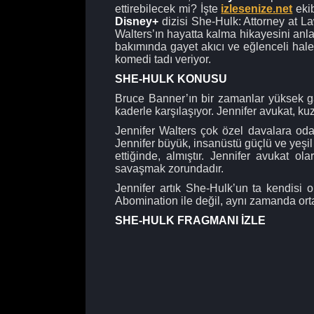
ettirebilecek mi? İşte
izlesenize.net
eki
Disney+
dizisi She-Hulk: Attorney at L
Walters’ın hayatta kalma hikayesini anla
bakımında gayet akıcı ve eğlenceli hale 
komedi tadı veriyor.
SHE-HULK KONUSU
Bruce Banner’ın bir zamanlar yüksek g
kaderle karşılaşıyor. Jennifer avukat, 
Jennifer Walters çok özel davalara odakl
Jennifer büyük, insanüstü güçlü ve yeşi
ettiğinde, almıştır. Jennifer avukat 
savaşmak zorundadır.
Jennifer artık She-Hulk’un ta kendisi
Abomination ile değil, aynı zamanda ortay
SHE-HULK FRAGMANI İZLE