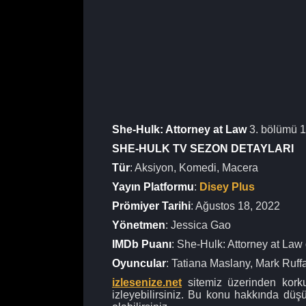
She-Hulk: Attorney at Law
3. bölümü 1
SHE-HULK TV SEZON DETAYLARI
Tür
: Aksiyon, Komedi, Macera
Yayın
Platformu
:
Disey Plus
Prömiyer
Tarihi
: Ağustos 18, 2022
Yönetmen
: Jessica Gao
IMDb
Puanı
: She-Hulk: Attorney at Law
Oyuncular
: Tatiana Maslany, Mark Ruf
izlesenize.net
sitemiz üzerinden korkud
izleyebilirsiniz. Bu konu hakkında düş