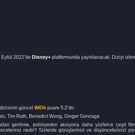
 Eylül 2022’de
Disney+
platformunda yayınlanacak. Diziyi izle
 dizisinin güncel
IMDb
puanı 5.2’dir.
falo, Tim Roth, Benedict Wong, Ginger Gonzaga
an gerilime, polisiyeden aksiyona daha yüzlerce çeşit filmi
ünceleriniz nedir? Sizlerde görüşlerinizi ve düşüncelerinizi y