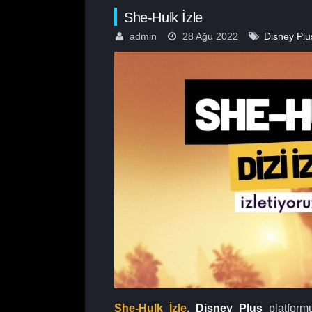
She-Hulk İzle
admin
28 Ağu 2022
Disney Plu
She-Hulk İzle
,
Disney Plus
platformu