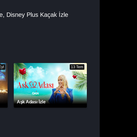
le
,
Disney Plus Kaçak İzle
Eyl
13 Tem
Aşk Adası İzle