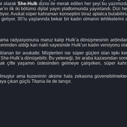
bi olarak
She-Hulk
dizisi ile merak edilen her şeyi bu yazımızda
aw’ın ilk iki bölümü dijital yayın platformunda yayınlandı. Diz
tıyor. Avukat süper kahraman konseptini biraz aptalca bulabilirsi
geliyor. 30’lu yaşlarında bekar bir kadın olmanın tehlikelerini a
ama radyasyonuna maruz kalıp Hulk’a dönüşmesinin ardından,
kuzeninden aldığı kan nakli sayesinde Hulk’un kadın versiyonu ol
anan bir avukattır. Müşterileri ise süper güçleri olan tıpkı kend
l She-Hulk’a dönüşebilir. Bu yeteneği, bir araba kazasından so
olarak çifte yaşamın üstesinden gelmeye çalışırken, süper 
 olmuştur ama kuzeninin aksine hala zekasına güvenebilmekte
a çıkan güçlü Titania ile de tanışır.