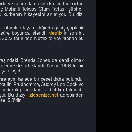
dü ve sonunda iki seri katilin bu suçları
ç Mahalli Teksas Ölüm Tarlası, şüpheli
ok kurbanın hikayesini anlatıyor. Bu dizi
olarak ortaya çıktığında geniş çaplı bir
r süre boyunca işlendi.
Netflix
‘in son hit
 2022 tarihinde Netflix’te yayınlanan bu
14 yaşındaki Brenda Jones da dahil olmak
lümlerine de odaklandı. Nisan 1984’te bir
şarı taşıdı.
onra aynı tarlada bir ceset daha bulundu,
Gonsoulin Prudhomme, Audrey Lee Cook ve
dürülüp ortadan kaldırıldığı bildirildi.
ir. Bu diziyi
izlesenize.net
adresinden
se; 5.8’dir.