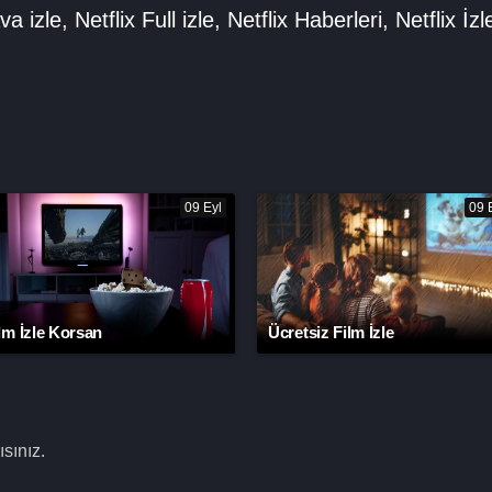
va izle
,
Netflix Full izle
,
Netflix Haberleri
,
Netflix İzl
09 Eyl
09 
lm İzle Korsan
Ücretsiz Film İzle
sınız.