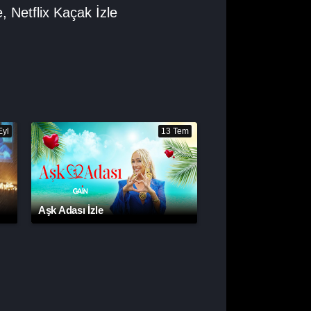
e
,
Netflix Kaçak İzle
Eyl
13 Tem
Aşk Adası İzle