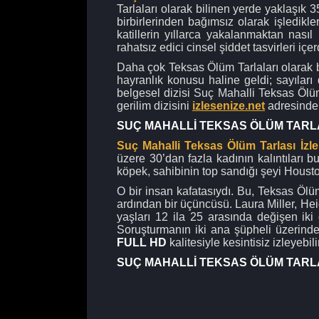
Tarlaları olarak bilinen yerde yaklaşık 
birbirlerinden bağımsız olarak işledikler
katillerin yıllarca yakalanmaktan nasıl 
rahatsız edici cinsel şiddet tasvirleri içer
Daha çok Teksas Ölüm Tarlaları olarak b
hayranlık konusu haline geldi; sayıları
belgesel dizisi Suç Mahalli Teksas Ölüm
gerilim dizisini
izlesenize.net
adresinden
SUÇ MAHALLİ TEKSAS ÖLÜM TARL
Suç Mahalli Teksas Ölüm Tarlası İzle
üzere 30’dan fazla kadının kalıntıları b
köpek, sahibinin top sandığı şeyi Housto
O bir insan kafatasıydı. Bu, Teksas Ölüm
ardından bir üçüncüsü. Laura Miller, H
yaşları 12 ila 25 arasında değişen iki 
Soruşturmanın iki ana şüpheli üzerind
FULL HD
kalitesiyle kesintisiz izleyebi
SUÇ MAHALLİ TEKSAS ÖLÜM TARLA