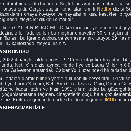
35 öldürülmüş kadın bulundu. Suçluların aranması onlarca yıl sür
i ortaya çıktı. Gerçek suçları konu alan sınırlı
Netflix
dizisi Su
kaçtıklarını ortaya koyuyor ve hayatlarını kısa kestikleri birç
diğinden izleyiciler dikkatli olmalıdır.
ilinen CALDER ROAD FIELD, korkunç cinayetlerin işlendiği yer 
 düzinelerle ifade edilen bu meşhur cinayetler 30 yılı aşkın bi
 Tarlası, bu iğrenç suçlara ve sonrasına ışık tutuyor. 29 Kasım
 HD kalitesinde izleyebilirsiniz.
ASI KONUSU
, 2022 itibariyle, öldürülmesi 1971’deki çılgınlığı başlatan 
ulundu. Netflix’in dizisi ayrıca Heide Fye ve Laura Miller’ın ö
n ve Galveston arasındaki Calder Yolu üzerindeki bir tarladan dı
 Tarlaları olarak bilinen yerde bulunan ilk ceset oldu. İki yıl s
eidi Fye, Laura Smither, Kelli Ann Cox, Jessica Cain, Donna 
düzine kadar kadın ve kızın 1991 yılına kadar bu güzergahta öl
e yoğunlaşmasına rağmen, cinayetlerin çoğu hala çözülememişt
lirsiniz. Korku ve gerilim türündeki bu dizinin güncel
IMDb
puanı i
SI FRAGMANI İZLE