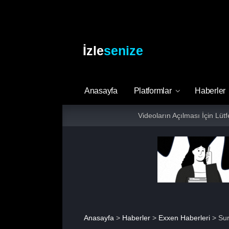
İzle
senize
Anasayfa
Platformlar
Haberler
Videoların Açılması İçin Lüt
Anasayfa
>
Haberler
>
Exxen Haberleri
> Sur