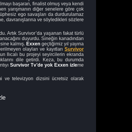
almayı başaran, finalist olmuş veya kendi
enen yarışmanın diğer senelere göre çok
a şüphesiz ego savaşları da durdurulamaz
ne, davranışlarına ve söyledikleri sözlere
du. Artık Survivor’da yaşanan fakat türlü
lanacağını duyurdu. Sineğin kanadından
cesine kalmış.
Exxen
geçtiğimiz yıl yayına
 verilmeyen olayları ve kayıtları
Survivor
un Ilıcalı bu projeyi seyircilerin ekranda
larını dile getirdi. Keza, bu durumda
ntıyı
Survivor Tv’de yok Exxen izle
me
 ve televizyon dizsini ücretsiz olarak
zle