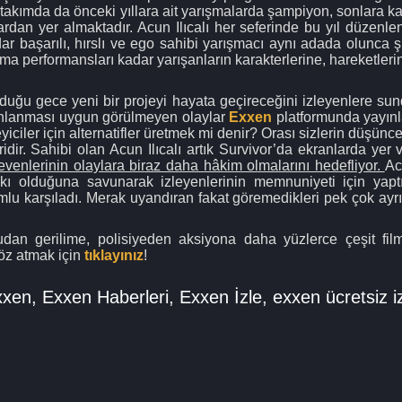
i takımda da önceki yıllara ait yarışmalarda şampiyon, sonlara k
an yer almaktadır. Acun Ilıcalı her seferinde bu yıl düzenl
dar başarılı, hırslı ve ego sahibi yarışmacı aynı adada olunc
ma performansları kadar yarışanların karakterlerine, hareketleri
lduğu gece yeni bir projeyi hayata geçireceğini izleyenlere sun
nlanması uygun görülmeyen olaylar
Exxen
platformunda yayın
yiciler için alternatifler üretmek mi denir? Orası sizlerin düşün
biridir. Sahibi olan Acun Ilıcalı artık Survivor’da ekranlarda yer
venlerinin olaylara biraz daha hâkim olmalarını hedefliyor.
Ac
ı olduğuna savunarak izleyenlerinin memnuniyeti için yaptık
mlu karşıladı. Merak uyandıran fakat göremedikleri pek çok ayrı
an gerilime, polisiyeden aksiyona daha yüzlerce çeşit filmi
göz atmak için
tıklayınız
!
xxen
,
Exxen Haberleri
,
Exxen İzle
,
exxen ücretsiz i