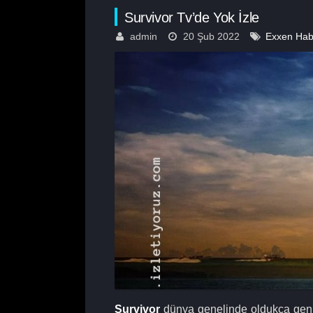
Survivor Tv’de Yok İzle
admin
20 Şub 2022
Exxen Habe
Survivor
dünya genelinde oldukça geniş i