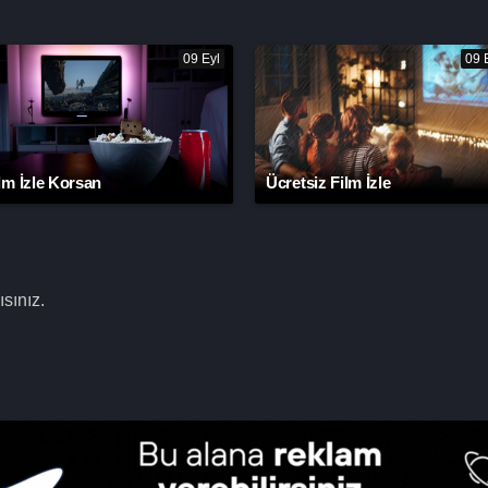
09 Eyl
09 
lm İzle Korsan
Ücretsiz Film İzle
sınız.