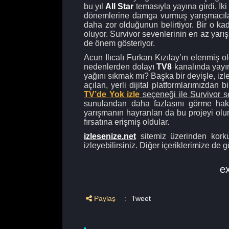
bu yıl
All Star
temasıyla yayına girdi. İk
dönemlerine damga vurmuş yarışmacılard
daha zor olduğunun belirtiyor. Bir o ka
oluyor. Survivor sevenlerinin en az yarış
de önem gösteriyor.
Acun Ilıcalı Furkan Kızılay’ın elenmiş o
nedenlerden dolayı
TV8
kanalında yayı
yağını sıkmak mı? Başka bir deyişle, izle
açılan, yerli dijital platformlarımızdan 
TV’de Yok izle
seçeneği ile Survivor se
sunulandan daha fazlasını görme hakk
yarışmanın hayranları da bu projeyi olu
fırsatına erişmiş oldular.
izlesenize.net
sitemiz üzerinden korkud
izleyebilirsiniz. Diğer içeriklerimize de 
e
Paylaş
:
Tweet