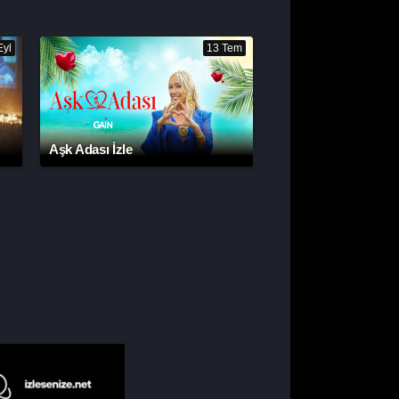
Eyl
13 Tem
Aşk Adası İzle