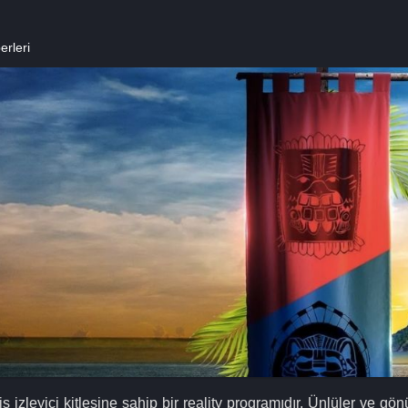
rleri
zleyici kitlesine sahip bir reality programıdır. Ünlüler ve gönü