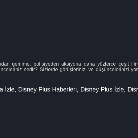
an gerilime, polisiyeden aksiyona daha yüzlerce çeşit filmi
ünceleriniz nedir? Sizlerde görüşlerinizi ve düşüncelerinizi y
 İzle
,
Disney Plus Haberleri
,
Disney Plus İzle
,
Dis