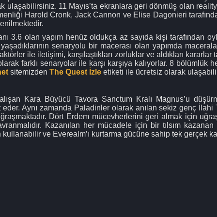
 ulaşabilirsiniz. 11 Mayıs’ta ekranlara geri dönmüş olan reality
menliği Harold Cronk, Jack Cannon ve Elise Dagonieri tarafında
enilmektedir.
nı 3.6 olan yapım henüz oldukça az sayıda kişi tarafından oyla
 yaşadıklarının senaryolu bir macerası olan yapımda maceralar b
törler ile iletişimi, karşılaştıkları zorluklar ve aldıkları kararl
 olarak farklı senaryolar ile karşı karşıya kalıyorlar. 8 bölümlü
net
sitemizden
The Quest İzle
etiketi ile ücretsiz olarak ulaşabili
alışan Kara Büyücü Tavora Sanctum Kralı Magnus’u düşürm
t eder. Aynı zamanda Paladinler olarak anılan sekiz genç İlah
uğraşmaktadır. Dört Erdem mücevherlerini geri almak için uğra
anmalıdır. Kazanılan her mücadele için bir tılsım kazanan Pal
 kullanabilir ve Everealm’ı kurtarma gücüne sahip tek gerçek ka