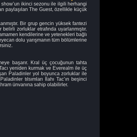
 show’un ikinci sezonu ile ilgili herhangi
n paylaşılan The Guest, özellikle küçük
nmıştır. Bir grup gencin yüksek fantezi
elirli zorluklar etrafında uyarlanmıştır.
ar tamamen kendilerine ve yetenekleri bağlı
k heyecan dolu yarışmanın tüm bölümlerine
rsiniz.
eye başarır. Kral üç çocuğunun tahta
i Tacı yeniden kurmak ve Everealm ile üç
şan Paladinler yol boyunca zorluklar ile
adinler tılsımları İlahı Tac’ın beşinci
hram ünvanına sahip olabilirler.