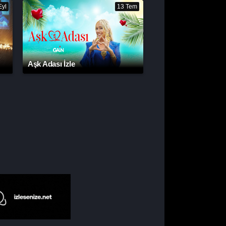
Eyl
13 Tem
Aşk Adası İzle