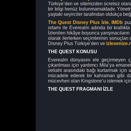
Türkiye’den ve sitemizden ücretsiz olarak
bir bilgi henüz bulunmamaktadır. Yönet
yaştaki seyirciler tarafından oldukça beğ
The Quest Disney Plus İzle
,
IMDb
pua
ortamı ile Everealm adında bir krallıkta
İzlenilen hikâye boyunca yarışmacıların ak
olarak ilerlerken seçimlerinin sonuçları
Disney Plus Türkiye’den ve
izlesenize.
THE QUEST KONUSU
Everealm dünyasını ele geçirmeyen ç
çıkarılması için yardımcı Mila’ya emane
veliaht arasındaki bağı kurtarmak için 
mücadele ederek bir kahraman gibi davr
mücevheri olan Kingstone’u istemek için
THE QUEST FRAGMANI İZLE