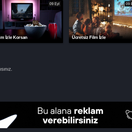
09 Eyl
09 
lm İzle Korsan
Ücretsiz Film İzle
sınız.