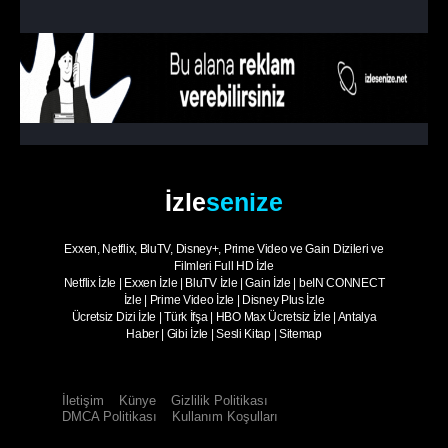
İzle
senize
Exxen, Netflix, BluTV, Disney+, Prime Video ve Gain Dizileri ve
Filmleri Full HD İzle
Netflix İzle
|
Exxen İzle
|
BluTV İzle
|
Gain İzle
|
beIN CONNECT
İzle
|
Prime Video İzle
|
Disney Plus İzle
Ücretsiz Dizi İzle
|
Türk İfşa
|
HBO Max Ücretsiz İzle
|
Antalya
Haber
|
Gibi İzle
|
Sesli Kitap
|
Sitemap
İletişim
Künye
Gizlilik Politikası
DMCA Politikası
Kullanım Koşulları