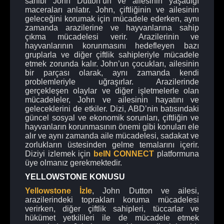
sahibi John Dutton’un ve ailesinin yaşadığı
maceraları anlatır. John, çiftliğinin ve ailesinin
geleceğini korumak için mücadele ederken, aynı
zamanda arazilerine ve hayvanlarına sahip
çıkma mücadelesi verir. Arazilerinin ve
hayvanlarının korunmasını hedefleyen bazı
gruplarla ve diğer çiftlik sahipleriyle mücadele
etmek zorunda kalır. John’un çocukları, ailesinin
bir parçası olarak, aynı zamanda kendi
problemleriyle uğraşırlar. Arazilerinde
gerçekleşen olaylar ve diğer işletmelerle olan
mücadeleler, John ve ailesinin hayatını ve
geleceklerini de etkiler. Dizi, ABD’nin batısındaki
güncel sosyal ve ekonomik sorunları, çiftliğin ve
hayvanların korunmasının önemi gibi konuları ele
alır ve aynı zamanda aile mücadelesi, sadakat ve
zorlukların üstesinden gelme temalarını içerir.
Diziyi izlemek için
beIN CONNECT
platformuna
üye olmanız gerekmektedir.
YELLOWSTONE KONUSU
Yellowstone İzle
, John Dutton ve ailesi,
arazilerindeki toprakları koruma mücadelesi
verirken, diğer çiftlik sahipleri, tüccarlar ve
hükümet yetkilileri ile de mücadele etmek