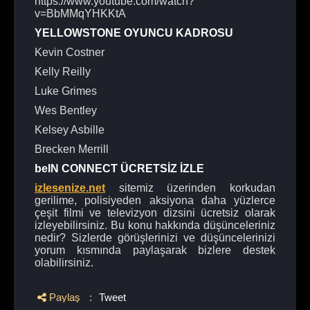
https://www.youtube.com/watch?
v=BbMMqYHKKtA
YELLOWSTONE OYUNCU KADROSU
Kevin Costner
Kelly Reilly
Luke Grimes
Wes Bentley
Kelsey Asbille
Brecken Merrill
beIN CONNECT ÜCRETSİZ İZLE
izlesenize.net
sitemiz üzerinden korkudan
gerilime, polisiyeden aksiyona daha yüzlerce
çeşit filmi ve televizyon dizsini ücretsiz olarak
izleyebilirsiniz. Bu konu hakkında düşünceleriniz
nedir? Sizlerde görüşlerinizi ve düşüncelerinizi
yorum kısmında paylaşarak bizlere destek
olabilirsiniz.
Paylaş
:
Tweet