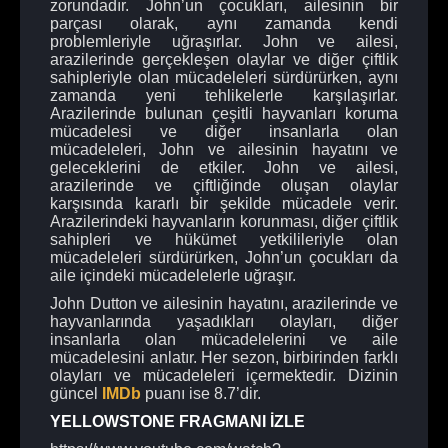
zorundadır. John’un çocukları, ailesinin bir
parçası olarak, aynı zamanda kendi
problemleriyle uğraşırlar. John ve ailesi,
arazilerinde gerçekleşen olaylar ve diğer çiftlik
sahipleriyle olan mücadeleleri sürdürürken, aynı
zamanda yeni tehlikelerle karşılaşırlar.
Arazilerinde bulunan çeşitli hayvanları koruma
mücadelesi ve diğer insanlarla olan
mücadeleleri, John ve ailesinin hayatını ve
geleceklerini de etkiler. John ve ailesi,
arazilerinde ve çiftliğinde oluşan olaylar
karşısında kararlı bir şekilde mücadele verir.
Arazilerindeki hayvanların korunması, diğer çiftlik
sahipleri ve hükümet yetkilileriyle olan
mücadeleleri sürdürürken, John’un çocukları da
aile içindeki mücadelelerle uğraşır.
John Dutton ve ailesinin hayatını, arazilerinde ve
hayvanlarında yaşadıkları olayları, diğer
insanlarla olan mücadelelerini ve aile
mücadelesini anlatır. Her sezon, birbirinden farklı
olayları ve mücadeleleri içermektedir. Dizinin
güncel
IMDb
puanı ise 8.7’dir.
YELLOWSTONE FRAGMANI İZLE