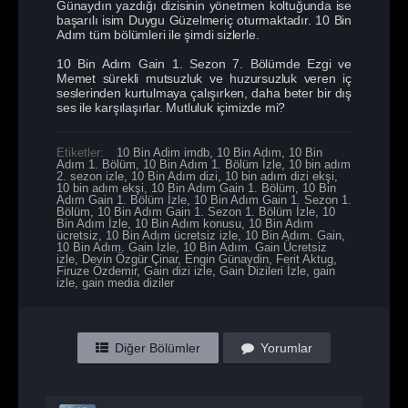
Günaydın yazdığı dizisinin yönetmen koltuğunda ise
başarılı isim Duygu Güzelmeriç oturmaktadır. 10 Bin
Adım tüm bölümleri ile şimdi sizlerle.
10 Bin Adım Gain 1. Sezon 7. Bölümde Ezgi ve
Memet sürekli mutsuzluk ve huzursuzluk veren iç
seslerinden kurtulmaya çalışırken, daha beter bir dış
ses ile karşılaşırlar. Mutluluk içimizde mi?
Etiketler:
10 Bin Adim imdb
,
10 Bin Adım
,
10 Bin
Adım 1. Bölüm
,
10 Bin Adım 1. Bölüm İzle
,
10 bin adım
2. sezon izle
,
10 Bin Adım dizi
,
10 bin adım dizi ekşi
,
10 bin adım ekşi
,
10 Bin Adım Gain 1. Bölüm
,
10 Bin
Adım Gain 1. Bölüm İzle
,
10 Bin Adım Gain 1. Sezon 1.
Bölüm
,
10 Bin Adım Gain 1. Sezon 1. Bölüm İzle
,
10
Bin Adım İzle
,
10 Bin Adım konusu
,
10 Bin Adım
ücretsiz
,
10 Bin Adım ücretsiz izle
,
10 Bin Adım. Gain
,
10 Bin Adım. Gain İzle
,
10 Bin Adım. Gain Ücretsiz
izle
,
Devin Özgür Çinar
,
Engin Günaydin
,
Ferit Aktug
,
Firuze Özdemir
,
Gain dizi izle
,
Gain Dizileri İzle
,
gain
izle
,
gain media diziler
Diğer Bölümler
Yorumlar