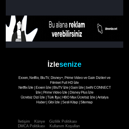
1. Sezon
7. Bölüm
Mutluluk
1. Sezon
8. Bölüm
Kitle
1. Sezon
9. Bölüm
Monotonluk
1. Sezon
10. Bölüm
- Sezon Finali
Sadakat
İzle
senize
Exxen, Netflix, BluTV, Disney+, Prime Video ve Gain Dizileri ve
Filmleri Full HD İzle
Netflix İzle
|
Exxen İzle
|
BluTV İzle
|
Gain İzle
|
beIN CONNECT
İzle
|
Prime Video İzle
|
Disney Plus İzle
Ücretsiz Dizi İzle
|
Türk İfşa
|
HBO Max Ücretsiz İzle
|
Antalya
Haber
|
Gibi İzle
|
Sesli Kitap
|
Sitemap
İletişim
Künye
Gizlilik Politikası
DMCA Politikası
Kullanım Koşulları