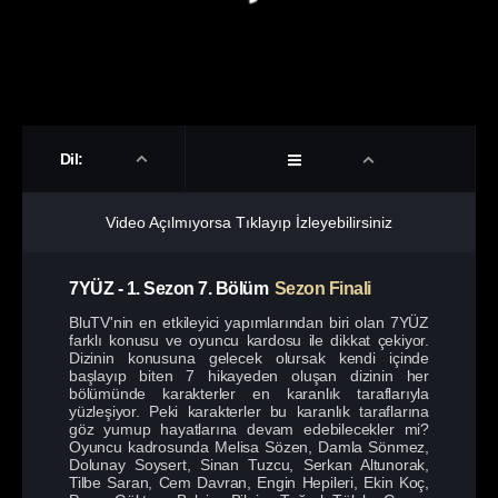
Dil:
Video Açılmıyorsa Tıklayıp İzleyebilirsiniz
7YÜZ
-
1. Sezon
7. Bölüm
Sezon Finali
BluTV'nin en etkileyici yapımlarından biri olan 7YÜZ
farklı konusu ve oyuncu kardosu ile dikkat çekiyor.
Dizinin konusuna gelecek olursak kendi içinde
başlayıp biten 7 hikayeden oluşan dizinin her
bölümünde karakterler en karanlık taraflarıyla
yüzleşiyor. Peki karakterler bu karanlık taraflarına
göz yumup hayatlarına devam edebilecekler mi?
Oyuncu kadrosunda Melisa Sözen, Damla Sönmez,
Dolunay Soysert, Sinan Tuzcu, Serkan Altunorak,
Tilbe Saran, Cem Davran, Engin Hepileri, Ekin Koç,