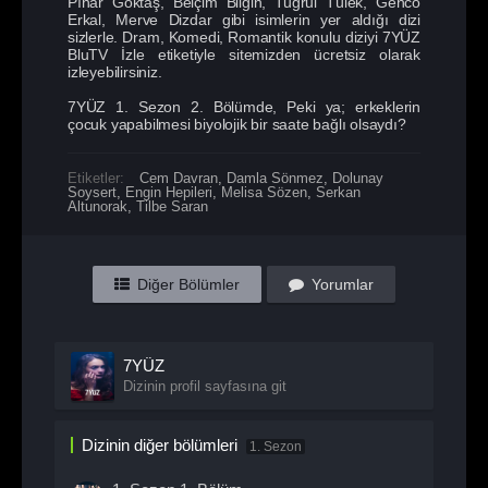
Pınar Göktaş, Belçim Bilgin, Tuğrul Tülek, Genco
Erkal, Merve Dizdar gibi isimlerin yer aldığı dizi
sizlerle. Dram, Komedi, Romantik konulu diziyi 7YÜZ
BluTV İzle etiketiyle sitemizden ücretsiz olarak
izleyebilirsiniz.
7YÜZ 1. Sezon 2. Bölümde, Peki ya; erkeklerin
çocuk yapabilmesi biyolojik bir saate bağlı olsaydı?
Etiketler:
Cem Davran
,
Damla Sönmez
,
Dolunay
Soysert
,
Engin Hepileri
,
Melisa Sözen
,
Serkan
Altunorak
,
Tilbe Saran
Diğer Bölümler
Yorumlar
7YÜZ
Dizinin profil sayfasına git
Dizinin diğer bölümleri
1. Sezon