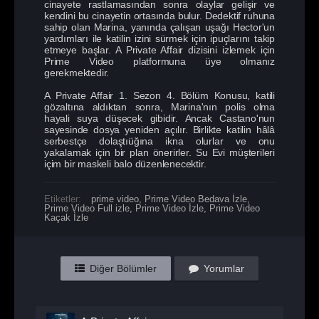
cinayete rastlamasından sonra olaylar gelişir ve
kendini bu cinayetin ortasında bulur. Dedektif ruhuna
sahip olan Marina, yanında çalışan uşağı Hector'un
yardımları ile katilin izini sürmek için ipuçlarını takip
etmeye başlar. A Private Affair dizisini izlemek için
Prime Video platformuna üye olmanız
gerekmektedir.
A Private Affair 1. Sezon 4. Bölüm Konusu, katili
gözaltına aldıktan sonra, Marina'nın polis olma
hayali suya düşecek gibidir. Ancak Castano'nun
sayesinde dosya yeniden açılır. Birlikte katilin hâlâ
serbestçe dolaştıüğına ikna olurlar ve onu
yakalamak için bir plan önerirler. Su Evi müşterileri
içim bir maskeli balo düzenlenecektir.
Etiketler:
prime video
,
Prime Video Bedava İzle
,
Prime Video Full izle
,
Prime Video İzle
,
Prime Video
Kaçak İzle
Diğer Bölümler
Yorumlar