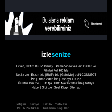
İntikam Şeytanı
1. Sezon
8. Bölüm
- Sezon Finali
Aile Sırları
İzle
senize
Exxen, Netflix, BluTV, Disney+, Prime Video ve Gain Dizileri ve
Filmleri Full HD İzle
Netflix İzle
|
Exxen İzle
|
BluTV İzle
|
Gain İzle
|
beIN CONNECT
İzle
|
Prime Video İzle
|
Disney Plus İzle
Ücretsiz Dizi İzle
|
Türk İfşa
|
HBO Max Ücretsiz İzle
|
Antalya
Haber
|
Gibi İzle
|
Sesli Kitap
|
Sitemap
İletişim
Künye
Gizlilik Politikası
DMCA Politikası
Kullanım Koşulları