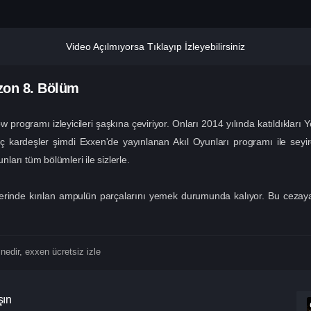
Video Açılmıyorsa Tıklayıp İzleyebilirsiniz
ezon
8. Bölüm
 programı izleyicileri şaşkına çeviriyor. Onları 2014 yılında katıldıkları 
anç kardeşler şimdi Exxen'de yayınlanan Akıl Oyunları programı ile seyirc
nları tüm bölümleri ile sizlerle.
erinde kırılan ampulün parçalarını yemek durumunda kalıyor. Bu ceza
nedir
,
exxen ücretsiz izle
şın