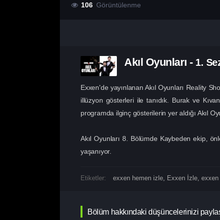
106
Görüntülenme
Akıl Oyunları
-
1. S
Exxen'de yayınlanan Akıl Oyunları Reality Show
illüzyon gösterleri ile tanıdık. Burak ve Kıv
programda ilginç gösterilerin yer aldığı Akıl Oyu
Akıl Oyunları 8. Bölümde Kaybeden ekip, önl
yaşanıyor.
Etiketler:
exxen hemen izle
,
Exxen İzle
,
exxen 
Bölüm hakkındaki düşüncelerinizi payla