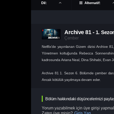
Dil:
Alternatif:
Archive 81
-
1. Sezo
Çember
Netflix'de yayınlanan Gizem dizisi Archive 81, 
Yönetmen koltuğunda Rebecca Sonnenshine 
kadrosunda Ariana Neal, Dina Shihabi, Evan Joni
Archive 81 1. Sezon 6. Bölümde çember daralırk
Ancak kötülük yayılmaya devam eder.
Bölüm hakkındaki düşüncelerinizi payla
Yorum yazabilmek için üye girişi yapmalı
Zaten üye misin?
Giriş Yap