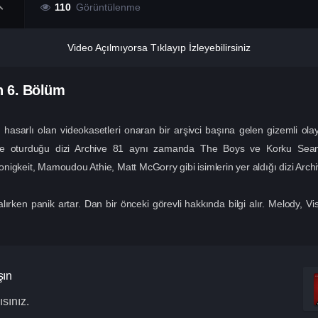
110
Görüntülenme
Video Açılmıyorsa Tıklayıp İzleyebilirsiniz
n
6. Bölüm
hasarlı olan videokasetleri onaran bir arşivci başına gelen gizemli olaylar
oturduğu dizi Archive 81 aynı zamanda The Boys ve Korku Seansı 
gkeit, Mamoudou Athie, Matt McGorry gibi isimlerin yer aldığı dizi Archive 
en panik artar. Dan bir önceki görevli hakkında bilgi alır. Melody, Viss
şın
sınız.