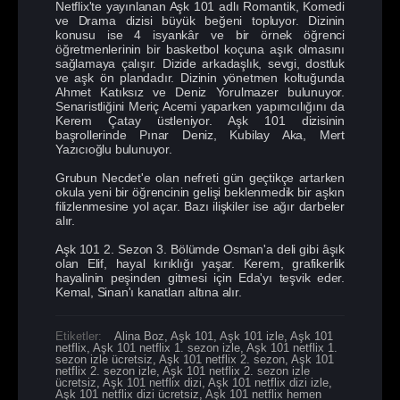
Netflix'te yayınlanan Aşk 101 adlı Romantik, Komedi
ve Drama dizisi büyük beğeni topluyor. Dizinin
konusu ise 4 isyankâr ve bir örnek öğrenci
öğretmenlerinin bir basketbol koçuna aşık olmasını
sağlamaya çalışır. Dizide arkadaşlık, sevgi, dostluk
ve aşk ön plandadır. Dizinin yönetmen koltuğunda
Ahmet Katıksız ve Deniz Yorulmazer bulunuyor.
Senaristliğini Meriç Acemi yaparken yapımcılığını da
Kerem Çatay üstleniyor. Aşk 101 dizisinin
başrollerinde Pınar Deniz, Kubilay Aka, Mert
Yazıcıoğlu bulunuyor.
Grubun Necdet'e olan nefreti gün geçtikçe artarken
okula yeni bir öğrencinin gelişi beklenmedik bir aşkın
filizlenmesine yol açar. Bazı ilişkiler ise ağır darbeler
alır.
Aşk 101 2. Sezon 3. Bölümde Osman'a deli gibi âşık
olan Elif, hayal kırıklığı yaşar. Kerem, grafikerlik
hayalinin peşinden gitmesi için Eda'yı teşvik eder.
Kemal, Sinan'ı kanatları altına alır.
Etiketler:
Alina Boz
,
Aşk 101
,
Aşk 101 izle
,
Aşk 101
netflix
,
Aşk 101 netflix 1. sezon izle
,
Aşk 101 netflix 1.
sezon izle ücretsiz
,
Aşk 101 netflix 2. sezon
,
Aşk 101
netflix 2. sezon izle
,
Aşk 101 netflix 2. sezon izle
ücretsiz
,
Aşk 101 netflix dizi
,
Aşk 101 netflix dizi izle
,
Aşk 101 netflix dizi ücretsiz
,
Aşk 101 netflix hemen