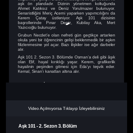
aşk ön plandadır. Dizinin yönetmen koltuğunda
Ahmet Katıksız ve Deniz Yorulmazer bulunuyor.
Senaristliğini Meriç Acemi yaparken yapımcılığını da
Kerem Çatay üstleniyor. Aşk 101 dizisinin
başrollerinde Pınar Deniz, Kubilay Aka, Mert
Yazıcıoğlu bulunuyor.
Grubun Necdet’e olan nefreti gün geçtikçe artarken
okula yeni bir öğrencinin gelişi beklenmedik bir aşkın
filizlenmesine yol açar. Bazı ilişkiler ise ağır darbeler
alır.
Aşk 101 2. Sezon 3. Bölümde Osman’a deli gibi âşık
olan Elif, hayal kırıklığı yaşar. Kerem, grafikerlik
hayalinin peşinden gitmesi için Eda’yı teşvik eder.
Kemal, Sinan’ı kanatları altına alır.
Aşk 101 Netflix İzle
Video Açılmıyorsa Tıklayıp İzleyebilirsiniz
Aşk 101
-
2. Sezon
3. Bölüm