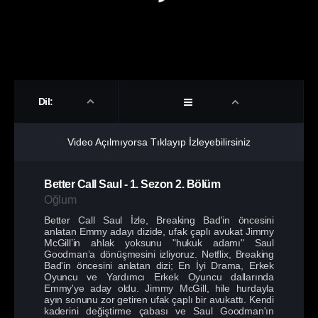
Dil:
Video Açılmıyorsa Tıklayıp İzleyebilirsiniz
Better Call Saul
-
1. Sezon
2. Bölüm
Oğlum
Better Call Saul İzle, Breaking Bad'in öncesini
anlatan Emmy adayı dizide, ufak çaplı avukat Jimmy
McGill’in ahlak yoksunu "hukuk adamı" Saul
Goodman’a dönüşmesini izliyoruz. Netflix, Breaking
Bad'in öncesini anlatan dizi; En İyi Drama, Erkek
Oyuncu ve Yardımcı Erkek Oyuncu dallarında
Emmy'ye aday oldu. Jimmy McGill, hile hurdayla
ayın sonunu zor getiren ufak çaplı bir avukattı. Kendi
kaderini değiştirme çabası ve Saul Goodman'ın