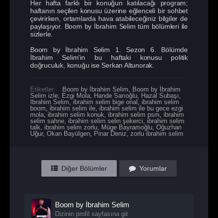
Her hafta farklı bir konuğun katılacağı program;
haftanın seçilen konusu üzerine eğlenceli bir sohbet
çevirirken, ortamlarda hava atabileceğiniz bilgiler de
paylaşıyor. Boom by İbrahim Selim tüm bölümleri ile
sizlerle.
Boom by İbrahim Selim 1. Sezon 6. Bölümde
İbrahim Selim'in bu haftaki konusu politik
doğruculuk, konuğu ise Serkan Altunorak.
Etiketler:
Boom by İbrahim Selim
,
Boom by İbrahim
Selim izle
,
Ezgi Mola
,
Hande Sarıoğlu
,
Hazal Subaşı
,
Ibrahim Selim
,
ibrahim selim bige onal
,
ibrahim selim
boom
,
i̇brahim selim ile
,
ibrahim selim ile bu gece ezgi
mola
,
ibrahim selim konuk
,
ibrahim selim psm
,
ibrahim
selim sahne
,
ibrahim selim selin şekerci
,
ibrahim selim
talk
,
ibrahim selim zorlu
,
Müge Bayramoğlu
,
Oğuzhan
Uğur
,
Okan Bayülgen
,
Pinar Deniz
,
zorlu ibrahim selim
Diğer Bölümler
Yorumlar
Boom by İbrahim Selim
Dizinin profil sayfasına git