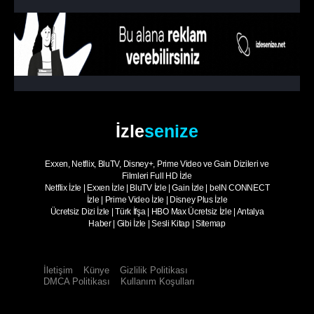
1. Sezon
8. Bölüm
Burak Sevinç
1. Sezon
9. Bölüm
Damla Colbay
1. Sezon
10. Bölüm
Bülent Emrah Parlak
İzle
senize
1. Sezon
11. Bölüm
Ege Kökenli
Exxen, Netflix, BluTV, Disney+, Prime Video ve Gain Dizileri ve
1. Sezon
12. Bölüm
- Sezon Finali
Filmleri Full HD İzle
Bora Akkaş
Netflix İzle
|
Exxen İzle
|
BluTV İzle
|
Gain İzle
|
beIN CONNECT
İzle
|
Prime Video İzle
|
Disney Plus İzle
Ücretsiz Dizi İzle
|
Türk İfşa
|
HBO Max Ücretsiz İzle
|
Antalya
Haber
|
Gibi İzle
|
Sesli Kitap
|
Sitemap
İletişim
Künye
Gizlilik Politikası
DMCA Politikası
Kullanım Koşulları