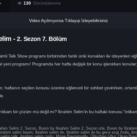
130
Görüntülenme
Video Açılmıyorsa Tıklayıp İzleyebilirsiniz
elim
-
2. Sezon
7. Bölüm
li Talk Show programı birbirinden farklı ünlü konukları ile izleyenleri e
kal yeni programı! Programda her hafta değişik bir konu işlenirken konular;
m; haftanın seçilen konusu üzerine eğlenceli bir sohbet çevirirken, ortamla
le.
tikam bir çözüm mü değil mi? İbrahim Selim'in bu haftaki konusu "intika
ahim Selim 2. Sezon
,
Boom by İbrahim Selim 2. Sezon izle
,
Boom by İbrahim
ibrahim selim boom
,
i̇brahim selim ile
,
ibrahim selim ile bu gece ezgi mola
,
ibr
 selim talk
,
ibrahim selim zorlu
,
Müge Bayramoğlu
,
Oğuzhan Uğur
,
Okan Bayü