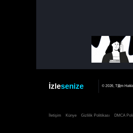
İzle
senize
© 2026, T羹m Hakl
İletişim
Künye
Gizlilik Politikası
DMCA Poli