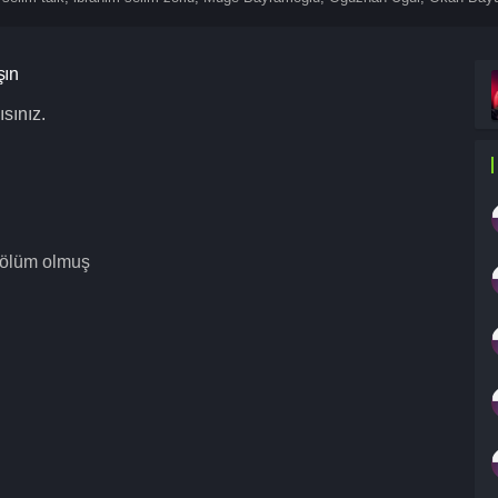
şın
sınız.
 bölüm olmuş