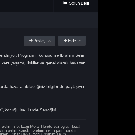
Sorun Bildir
Paylaş
Ekle
ğlendiriyor. Programın konusu ise İbrahim Selim
 kent yaşamı, ilişkiler ve genel olarak hayattan
rda hava atabileceğiniz bilgiler de paylaşıyor.
m", konuğu ise Hande Sarıoğlu!
 Selim izle
,
Ezgi Mola
,
Hande Sarıoğlu
,
Hazal
ahim selim konuk
,
ibrahim selim psm
,
ibrahim
lgen
,
Pinar Deniz
,
zorlu ibrahim selim