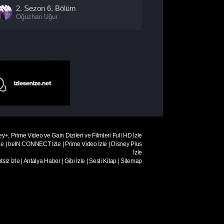
2. Sezon
6. Bölüm
Oğuzhan Uğur
2. Sezon
7. Bölüm
Hande Sarıoğlu
2. Sezon
8. Bölüm
Nazlı Senem Ünal
2. Sezon
9. Bölüm
Hazal Subaşı
2. Sezon
10. Bölüm
Yalın Alpay
ey+, Prime Video ve Gain Dizileri ve Filmleri Full HD İzle
le
|
beIN CONNECT İzle
|
Prime Video İzle
|
Disney Plus
2. Sezon
11. Bölüm
İzle
Efe Tunçer
siz İzle
|
Antalya Haber
|
Gibi İzle
|
Sesli Kitap
|
Sitemap
2. Sezon
12. Bölüm
Cemre Solmaz