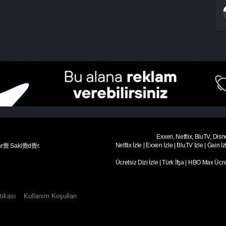
Exxen, Netflix, BluTV, Disn
Netflix İzle
|
Exxen İzle
|
BluTV İzle
|
Gain İz
ar覺 Sakl覺d覺r.
Ücretsiz Dizi İzle
|
Türk İfşa
|
HBO Max Ücret
tikası
Kullanım Koşulları