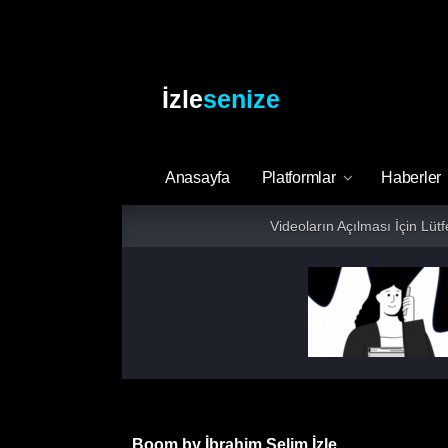
İzle
senize
Anasayfa
Platformlar
Haberler
Videoların Açılması İçin Lüt
Boom by İbrahim Selim İzle