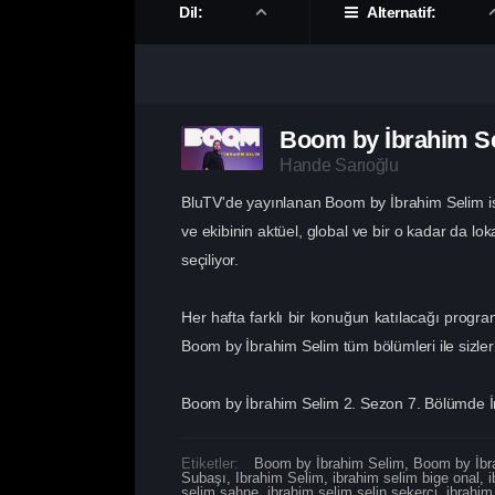
Dil:
Alternatif:
Boom by İbrahim S
Hande Sarıoğlu
BluTV'de yayınlanan Boom by İbrahim Selim isim
ve ekibinin aktüel, global ve bir o kadar da lo
seçiliyor.
Her hafta farklı bir konuğun katılacağı progra
Boom by İbrahim Selim tüm bölümleri ile sizler
Boom by İbrahim Selim 2. Sezon 7. Bölümde İn
Etiketler:
Boom by İbrahim Selim
,
Boom by İbr
Subaşı
,
Ibrahim Selim
,
ibrahim selim bige onal
,
selim sahne
,
ibrahim selim selin şekerci
,
ibrahim