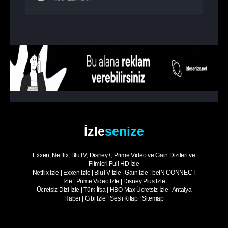
İzle
senize
Exxen, Netflix, BluTV, Disney+, Prime Video ve Gain Dizileri ve
Filmleri Full HD İzle
Netflix İzle
|
Exxen İzle
|
BluTV İzle
|
Gain İzle
|
beIN CONNECT
İzle
|
Prime Video İzle
|
Disney Plus İzle
Ücretsiz Dizi İzle
|
Türk İfşa
|
HBO Max Ücretsiz İzle
|
Antalya
Haber
|
Gibi İzle
|
Sesli Kitap
|
Sitemap