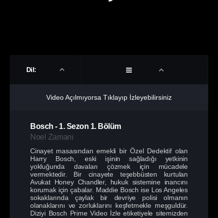
Dil:
Video Açılmıyorsa Tıklayıp İzleyebilirsiniz
Bosch
-
1. Sezon
1. Bölüm
Noel Zamanı
Cinayet masasından emekli bir Özel Dedektif olan
Harry Bosch, eski işinin sağladığı yetkinin
yokluğunda davaları çözmek için mücadele
vermektedir. Bir cinayete teşebbüsten kurtulan
Avukat Honey Chandler, hukuk sistemine inancını
korumak için çabalar. Maddie Bosch ise Los Angeles
sokaklarında çaylak bir devriye polisi olmanın
olanaklarını ve zorluklarını keşfetmekle meşguldür.
Diziyi Bosch Prime Video İzle etiketiyele sitemizden