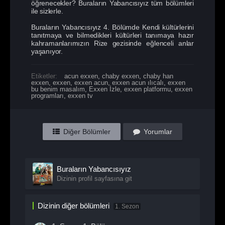
öğrenecekler? Buraların Yabancısıyız tüm bölümleri
ile sizlerle.
Buraların Yabancısıyız 4. Bölümde Kendi kültürlerini
tanıtmaya ve bilmedikleri kültürleri tanımaya hazır
kahramanlarımızın Rize gezisinde eğlenceli anlar
yaşanıyor.
Etiketler:
acun exxen
,
chaby exxen
,
chaby han
exxen
,
exxen
,
exxen acun
,
exxen acun ılıcalı
,
exxen
bu benim masalım
,
Exxen İzle
,
exxen platformu
,
exxen
programları
,
exxen tv
Diğer Bölümler
Yorumlar
Buraların Yabancısıyız
Dizinin profil sayfasına git
Dizinin diğer bölümleri
1. Sezon