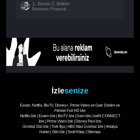
1. Sezon
2. Bölüm
Business Proposal
İzle
senize
Exxen, Netflix, BluTV, Disney+, Prime Video ve Gain Dizileri ve
Filmleri Full HD İzle
Netflix İzle
|
Exxen İzle
|
BluTV İzle
|
Gain İzle
|
beIN CONNECT
İzle
|
Prime Video İzle
|
Disney Plus İzle
Ücretsiz Dizi İzle
|
Türk İfşa
|
HBO Max Ücretsiz İzle
|
Antalya
Haber
|
Gibi İzle
|
Sesli Kitap
|
Sitemap