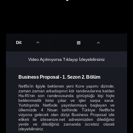
Dil:
Video Açılmıyorsa Tıklayıp İzleyebilirsiniz
Business Proposal
-
1. Sezon
2. Bölüm
Netflix’in ilgiyle beklenen yeni Kore yapımı dizinde;
zaman zaman arkadaşının kör randevularına katılan
Ha-Ri’nin son randevusunda görüştüğü kişi hiçte
beklenmedik birisi çıkar ve işler sarpa sarar.
Yurtdışında Netfixde yayınlanmaya başlayan ve
ülkemizde 4 Nisan tarihinde Türkiye Netflix'te
vizyona gelecek olan diziyi Business Proposal izle
etiketi ile izlesenize.net adresimizden dilediğiniz
yerde ve dilediğiniz zamanda ücretsiz olarak
izleyebilirsiniz.