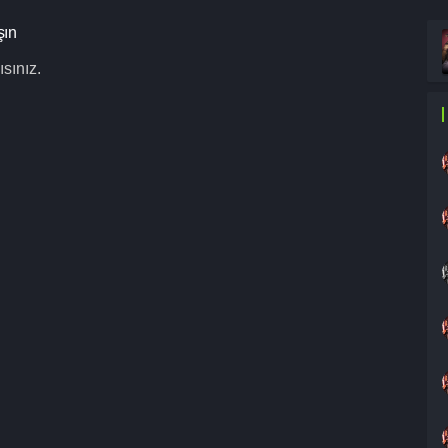
şın
sınız.