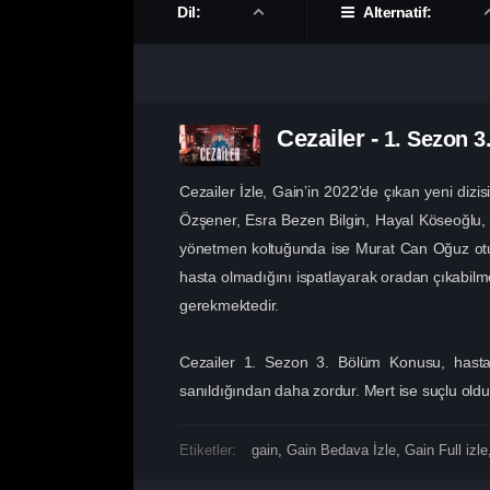
Dil:
Alternatif:
Cezailer
-
1. Sezon
3
Cezailer İzle, Gain’in 2022’de çıkan yeni dizi
Özşener, Esra Bezen Bilgin, Hayal Köseoğlu, H
yönetmen koltuğunda ise Murat Can Oğuz oturma
hasta olmadığını ispatlayarak oradan çıkabilme
gerekmektedir.
Cezailer 1. Sezon 3. Bölüm Konusu, hastan
sanıldığından daha zordur. Mert ise suçlu old
Etiketler:
gain
,
Gain Bedava İzle
,
Gain Full izle