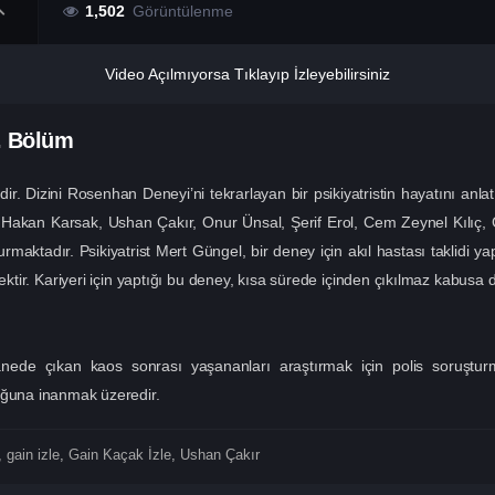
1,502
Görüntülenme
Video Açılmıyorsa Tıklayıp İzleyebilirsiniz
. Bölüm
sidir. Dizini Rosenhan Deneyi’ni tekrarlayan bir psikiyatristin hayatını an
akan Karsak, Ushan Çakır, Onur Ünsal, Şerif Erol, Cem Zeynel Kılıç, Gö
ktadır. Psikiyatrist Mert Güngel, bir deney için akıl hastası taklidi ya
ktir. Kariyeri için yaptığı bu deney, kısa sürede içinden çıkılmaz kabusa 
ede çıkan kaos sonrası yaşananları araştırmak için polis soruşturm
uğuna inanmak üzeredir.
,
gain izle
,
Gain Kaçak İzle
,
Ushan Çakır