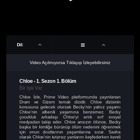
Dil:
Video Açılmıyorsa Tıklayıp İzleyebilirsiniz
Chloe
-
1. Sezon
1. Bölüm
Bir Işık Var
Chloe İzle, Prime Video platformunda yayınlanan
Dram ve Gizem temalı dizidir. Chloe dizisinin
konusuna gelecek olursak Becky'nin yalnız yaşamı
Chloe'nin albenili yaşamına benzemez. Becky
çocukluk arkadaşı Chloe'yi artık sırf sosyal
medyadan takip eder. Chloe ansızın ölünce, Becky
başka bir kimliğe bürünüp ölüm nedenini öğrenmek
için onun dostlarının yaşamlarına sızar. Sasha
olarak Chloe'nin tutarsız yanlarını keşfederken kendi