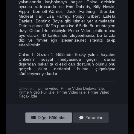
yalanlarında kaybolmaya başlar. Chloe dizisinin
oyuncu kadrosunda ise Erin Doherty, Billy Howle,
Pippa Bennett-Warner, Jack Farthing, Brandon
Micheal Hall, Lisa Palfrey, Poppy Gilbert, Estella
Daniels, Dominic Boyle gibi isimler yer almaktadır.
Dizinin güncel IMDb puanı ise 6.5'dir. Bu muhteşem
diziyi Chloe İzle etiketiyle Prime Video platformuna
üye olarak HD kalitesinde izleyebilirsiniz. Bu tarzda
dizi ve filmler için izlesenize.net sitemizi takip
edebilirsiniz.
Chloe 1. Sezon 1. Bölümde Becky yalnız hayatını
Chloe'nin sosyal medyasında geçirir, daima
dışarıdan bakar ta ki eski can dostunun ölümü onu
gerçek ölüm nedenini bulma çılgınlığına
sürükleyinceye kadar.
Etiketler:
prime video
,
Prime Video Bedava İzle
,
Prime Video Full izle
,
Prime Video İzle
,
Prime Video
Kaçak İzle
Diğer Bölümler
Yorumlar